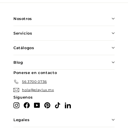
nuestra
lista
de
Nosotros
correo
Servicios
Catálogos
Blog
Ponerse en contacto
56 3700 0736
hola@playlux.mx
Síguenos
Instagram
Facebook
YouTube
Pinterest
TikTok
LinkedIn
Legales