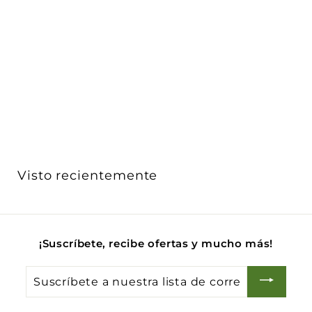
Salida de cable con sujeta cable acabado Negro Mate
- ...
Vimar
$ 68
D
00
De
e
Acabado
$
6
8
.
Visto recientemente
0
0
¡Suscríbete, recibe ofertas y mucho más!
Suscríbete
a