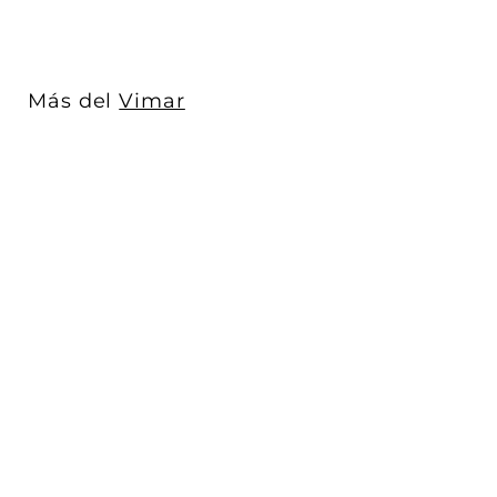
$
6
8
.
Más del
Vimar
0
0