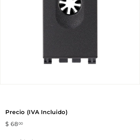
Precio (IVA Incluido)
Precio
$ 68
$
00
habitual
68.00