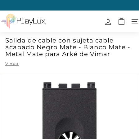
Ir
directamente
diapositivas
al
P
pausa
contenido
l
N
a
Salida de cable con sujeta cable
y
acabado Negro Mate - Blanco Mate -
L
Metal Mate para Arké de Vimar
u
Vimar
x