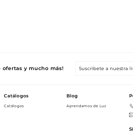
Suscríbete
e ofertas y mucho más!
a
nuestra
lista
Catálogos
Blog
P
de
Catálogos
Aprendamos de Luz
correo
S