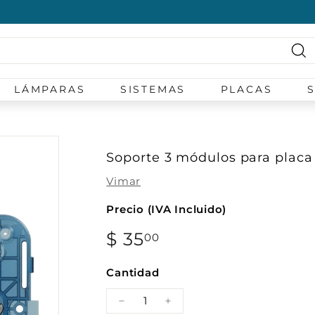
diapositivas
pausa
Bu
LÁMPARAS
SISTEMAS
PLACAS
Soporte 3 módulos para placa 
Vimar
Precio (IVA Incluido)
Precio
$ 35
$
00
habitual
35.00
Cantidad
−
+