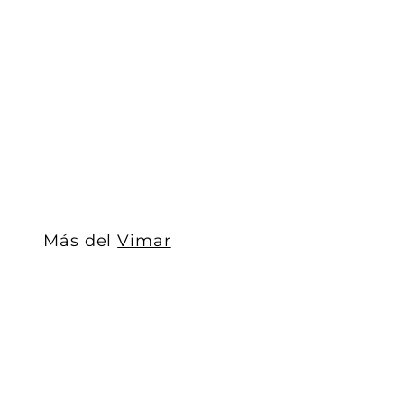
Soporte 3 módulos para placa Arké, incluye tornillos 
Vimar
$ 35
$
00
3
5
.
0
0
Más del
Vimar