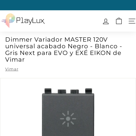
Ir
directamente
diapositivas
al
P
pausa
contenido
l
N
a
Dimmer Variador MASTER 120V
y
universal acabado Negro - Blanco -
L
Gris Next para EVO y EXÉ EIKON de
u
Vimar
x
Vimar