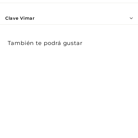
Γ
Clave Vimar
También te podrá gustar
Dimmer Variador
MASTER 120V universal
acabado Negro - ...
Vimar