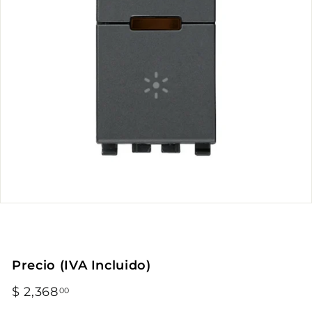
Precio (IVA Incluido)
Precio
$ 2,368
$
00
habitual
2,368.00