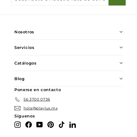
a
nuestra
lista
de
Nosotros
correo
Servicios
Catálogos
Blog
Ponerse en contacto
56 3700 0736
hola@playlux.mx
Síguenos
Instagram
Facebook
YouTube
Pinterest
TikTok
LinkedIn