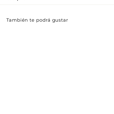
Γ
También te podrá gustar
Soporte 4 módulos para
placa Eikon Evo y Exé,
incluye ...
Vimar
$ 74
$
00
7
4