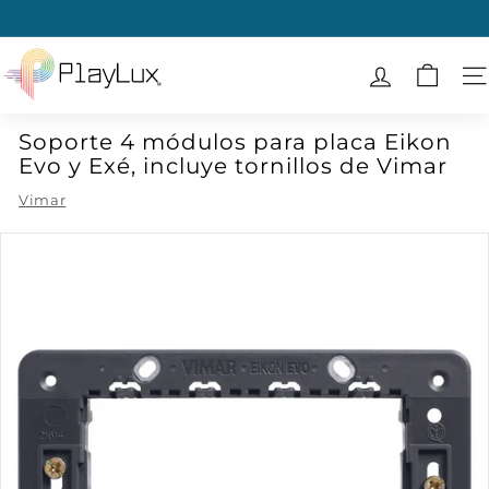
Ir
directamente
diapositivas
al
P
pausa
contenido
l
N
a
Soporte 4 módulos para placa Eikon
y
Evo y Exé, incluye tornillos de Vimar
L
u
Vimar
x