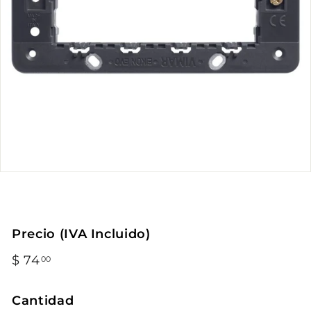
Precio (IVA Incluido)
Precio
$ 74
$
00
habitual
74.00
Cantidad