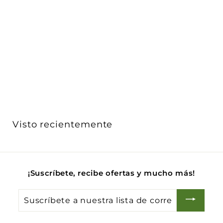
Soporte 4 módulos para placa Eikon Evo y Exé,
incluye ...
Vimar
$ 74
$
00
7
4
.
0
0
Visto recientemente
¡Suscríbete, recibe ofertas y mucho más!
Suscríbete
a