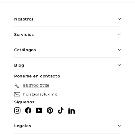
nuestra
lista
de
Nosotros
correo
Servicios
Catálogos
Blog
Ponerse en contacto
56 3700 0736
hola@playlux.mx
Síguenos
Instagram
Facebook
YouTube
Pinterest
TikTok
LinkedIn
Legales