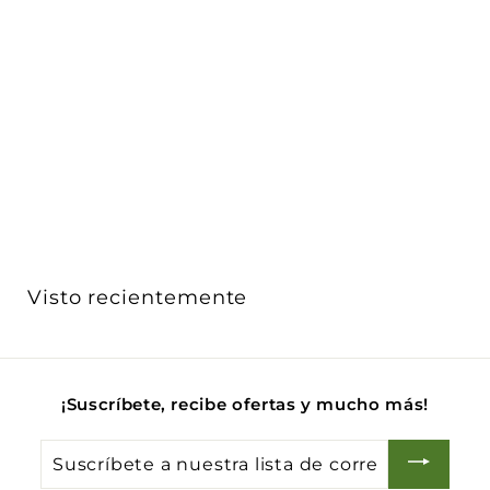
Pulsador 1P NO alineado 1P 10AX acabado Blanco -
Cáñam...
Vimar
$ 178
$
00
1
Acabado
7
8
.
0
Visto recientemente
0
¡Suscríbete, recibe ofertas y mucho más!
Suscríbete
a