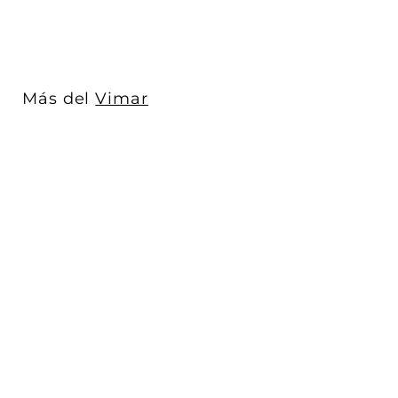
1
Acabado
7
8
.
0
Más del
Vimar
0