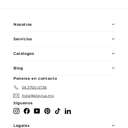
nuestra
lista
de
Nosotros
correo
Servicios
Catálogos
Blog
Ponerse en contacto
56 3700 0736
hola@playlux.mx
Síguenos
Instagram
Facebook
YouTube
Pinterest
TikTok
LinkedIn
Legales