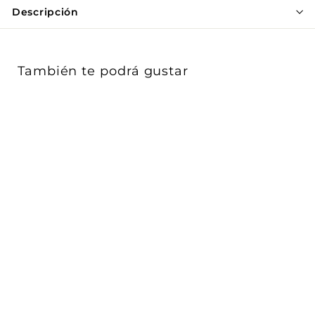
Γ
Descripción
También te podrá gustar
Pulsador 1P NO
alineado 1P 10AX
acabado Blanco -
Cáñam...
Vimar
$ 178
$
00