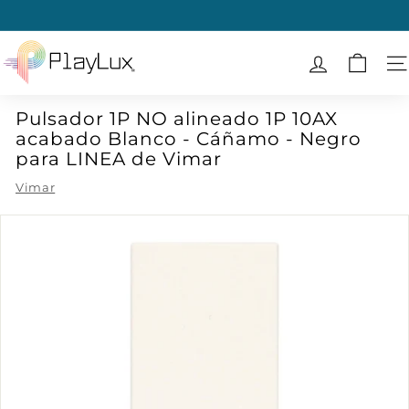
Ir
directamente
diapositivas
al
P
pausa
contenido
l
N
a
Pulsador 1P NO alineado 1P 10AX
y
acabado Blanco - Cáñamo - Negro
L
para LINEA de Vimar
u
Vimar
x