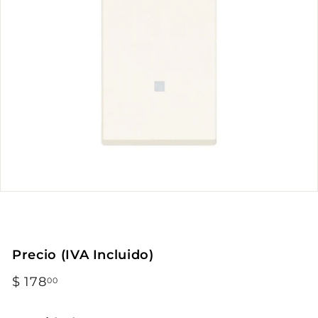
Precio (IVA Incluido)
Precio
$ 178
$
00
habitual
178.00