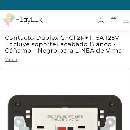
Ir
directamente
diapositivas
al
P
pausa
contenido
l
N
a
Contacto Dúplex GFCI 2P+T 15A 125V
y
(incluye soporte) acabado Blanco -
L
Cáñamo - Negro para LINEA de Vimar
u
Vimar
x