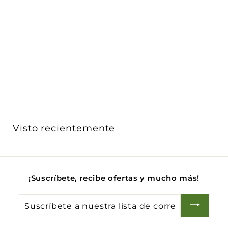
Contacto Dúplex GFCI 2P+T 15A 125V (incluye soporte)
a...
Vimar
$ 866
$
00
8
Acabado
6
6
.
0
Visto recientemente
0
¡Suscríbete, recibe ofertas y mucho más!
Suscríbete
a