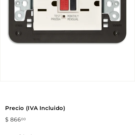
Precio (IVA Incluido)
Precio
$ 866
$
00
habitual
866.00