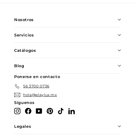
nuestra
lista
de
Nosotros
correo
Servicios
Catálogos
Blog
Ponerse en contacto
56 3700 0736
hola@playlux.mx
Síguenos
Instagram
Facebook
YouTube
Pinterest
TikTok
LinkedIn
Legales