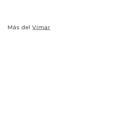
6
6
.
0
Más del
Vimar
0