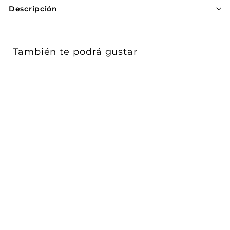
Γ
Descripción
También te podrá gustar
Contacto Dúplex GFCI
2P+T 15A 125V (incluye
soporte) a...
Vimar
$ 866
$
00
8
Acabado