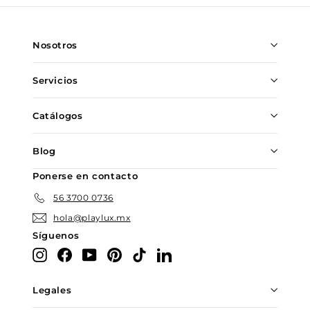
nuestra
lista
de
Nosotros
correo
Servicios
Catálogos
Blog
Ponerse en contacto
56 3700 0736
hola@playlux.mx
Síguenos
Instagram
Facebook
YouTube
Pinterest
TikTok
LinkedIn
Legales