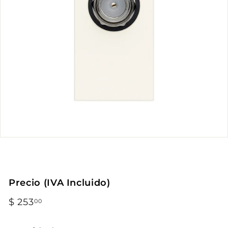
Precio (IVA Incluido)
Precio
$ 253
$
00
habitual
253.00