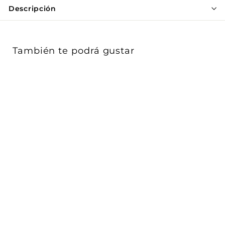
Γ
Descripción
También te podrá gustar
Toma TV tipo F hembra
acabado Blanco -
Cáñamo - Negro ...
Vimar
$ 253
$
00
2
Acabado