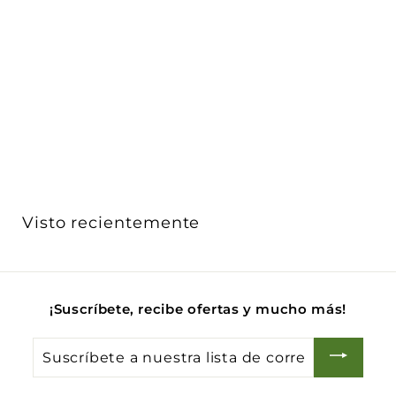
Toma TV tipo F hembra acabado Blanco - Cáñamo -
Negro ...
Vimar
$ 253
$
00
2
Acabado
5
3
.
0
Visto recientemente
0
¡Suscríbete, recibe ofertas y mucho más!
Suscríbete
a