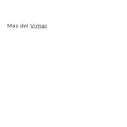
5
3
.
0
Más del
Vimar
0