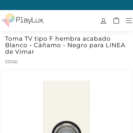
Ir
directamente
diapositivas
al
P
pausa
contenido
l
N
a
Toma TV tipo F hembra acabado
y
Blanco - Cáñamo - Negro para LINEA
L
de Vimar
u
Vimar
x