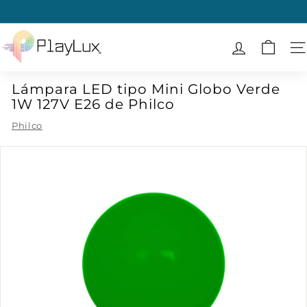
Ir
directamente
diapositivas
al
P
pausa
contenido
l
N
a
Lámpara LED tipo Mini Globo Verde
y
1W 127V E26 de Philco
L
u
Philco
x