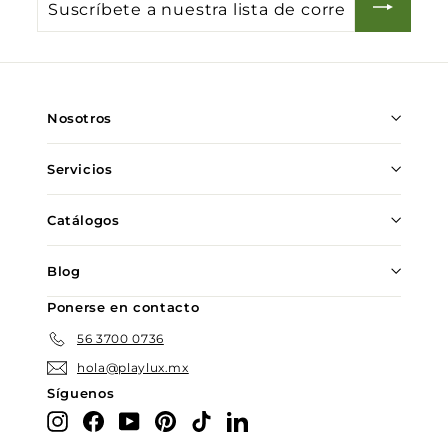
Suscríbete
a
nuestra
lista
de
Nosotros
correo
Servicios
Catálogos
Blog
Ponerse en contacto
56 3700 0736
hola@playlux.mx
Síguenos
Instagram
Facebook
YouTube
Pinterest
TikTok
LinkedIn