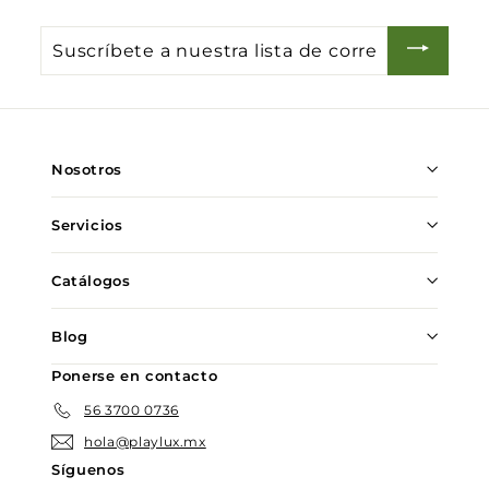
Suscríbete
a
nuestra
lista
de
Nosotros
correo
Servicios
Catálogos
Blog
Ponerse en contacto
56 3700 0736
hola@playlux.mx
Síguenos