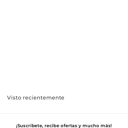
Luminario exterior BULKHEAD MID 10W luz cálida
(3000K)...
Ledvance
$ 711
$
00
7
1
1
.
0
Visto recientemente
0
¡Suscríbete, recibe ofertas y mucho más!