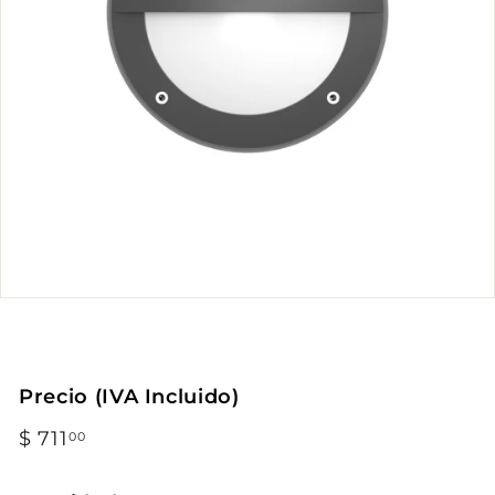
Precio (IVA Incluido)
Precio
$ 711
$
00
habitual
711.00