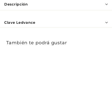
Γ
Descripción
Clave Ledvance
También te podrá gustar
Luminario exterior
BULKHEAD MID 10W
luz cálida (3000K)...