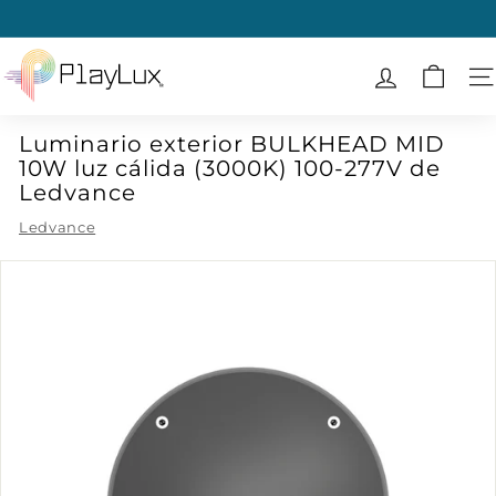
Ir
directamente
diapositivas
al
P
pausa
contenido
l
N
a
Luminario exterior BULKHEAD MID
y
10W luz cálida (3000K) 100-277V de
L
Ledvance
u
Ledvance
x