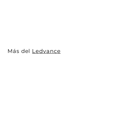
Ledvance
$ 711
$
00
7
1
1
.
0
Más del
Ledvance
0