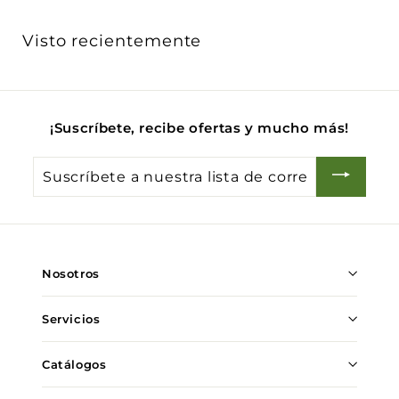
2
h
0
a
.
b
Visto recientemente
0
i
0
t
u
a
l
¡Suscríbete, recibe ofertas y mucho más!
Suscríbete
a
nuestra
lista
de
Nosotros
correo
Servicios
Catálogos