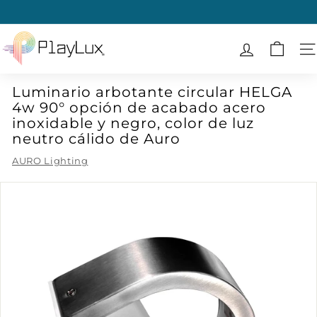
Ir
directamente
diapositivas
al
P
pausa
contenido
l
N
a
Luminario arbotante circular HELGA
y
4w 90° opción de acabado acero
L
inoxidable y negro, color de luz
u
neutro cálido de Auro
x
AURO Lighting