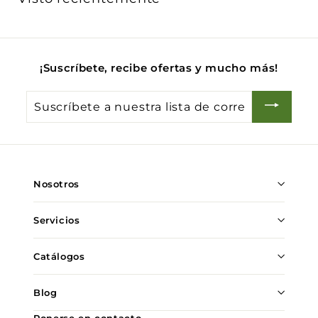
0
i
0
t
u
a
l
¡Suscríbete, recibe ofertas y mucho más!
Suscríbete
a
nuestra
lista
de
Nosotros
correo
Servicios
Catálogos
Blog
Ponerse en contacto