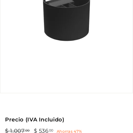
Precio (IVA Incluido)
Precio
Precio
$ 1,007
$
$ 536
$
00
00
Ahorras 47%