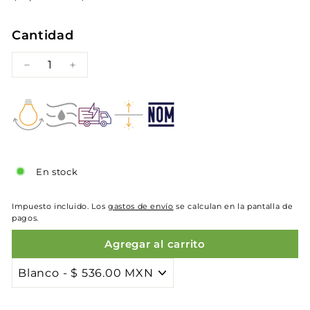
habitual
de
1,007.00
536.00
oferta
Cantidad
−
+
En stock
Impuesto incluido. Los
gastos de envío
se calculan en la pantalla de
pagos.
Agregar al carrito