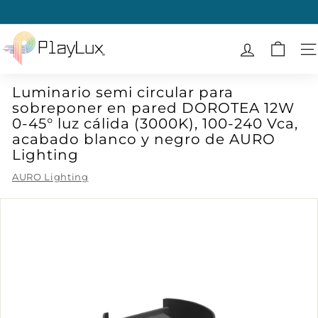
Ir
directamente
diapositivas
al
P
pausa
contenido
l
N
a
Luminario semi circular para
y
sobreponer en pared DOROTEA 12W
L
0-45° luz cálida (3000K), 100-240 Vca,
u
acabado blanco y negro de AURO
x
Lighting
AURO Lighting