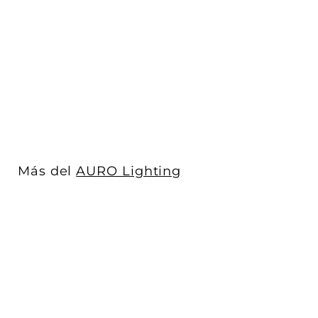
Luminario ASTRID para
empotrar en piso con
doble salid...
AURO Lighting
$ 2,379
$
00
2
,
3
7
9
Más del
AURO Lighting
.
0
0