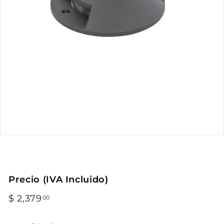
Precio (IVA Incluido)
Precio
$ 2,379
$
00
habitual
2,379.00