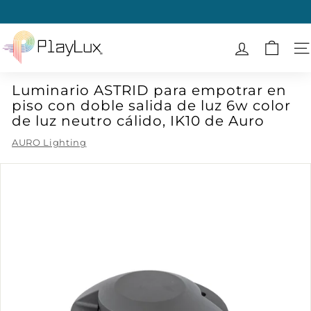
Ir
directamente
diapositivas
al
P
pausa
contenido
l
N
a
Luminario ASTRID para empotrar en
y
piso con doble salida de luz 6w color
L
de luz neutro cálido, IK10 de Auro
u
AURO Lighting
x