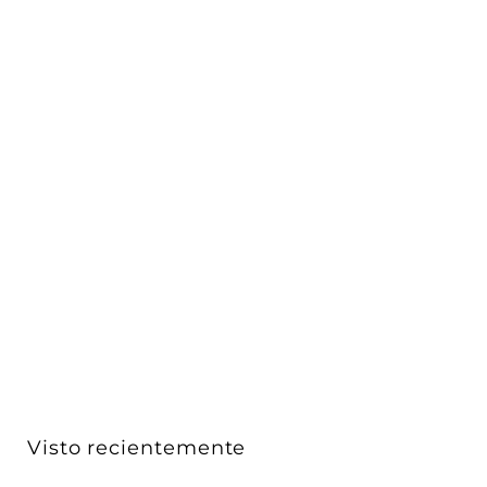
Luminario ASTRID para empotrar en piso con doble
salid...
AURO Lighting
$ 2,379
$
00
2
,
3
7
9
Visto recientemente
.
0