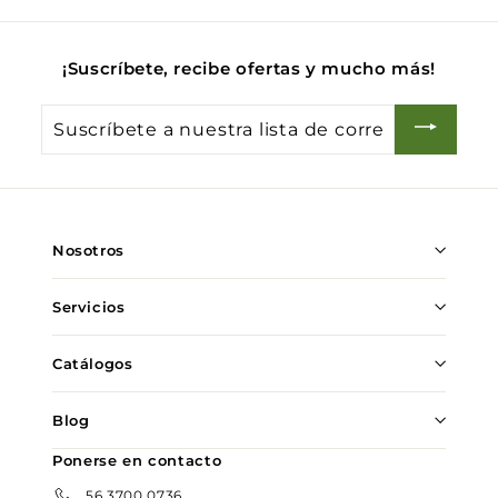
0
¡Suscríbete, recibe ofertas y mucho más!
Suscríbete
a
nuestra
lista
de
Nosotros
correo
Servicios
Catálogos
Blog
Ponerse en contacto
56 3700 0736