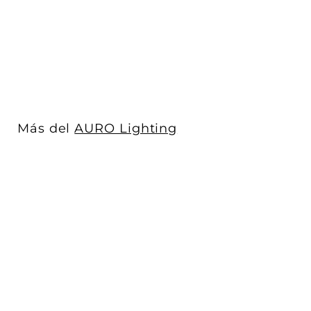
12W dirigible...
AURO Lighting
$ 2,075
$
00
2
,
0
7
5
Más del
AURO Lighting
.
0
0