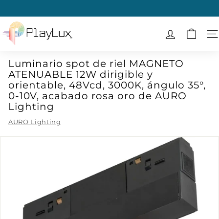
Ir
directamente
diapositivas
al
P
pausa
contenido
l
N
a
Luminario spot de riel MAGNETO
y
ATENUABLE 12W dirigible y
L
orientable, 48Vcd, 3000K, ángulo 35°,
u
0-10V, acabado rosa oro de AURO
x
Lighting
AURO Lighting