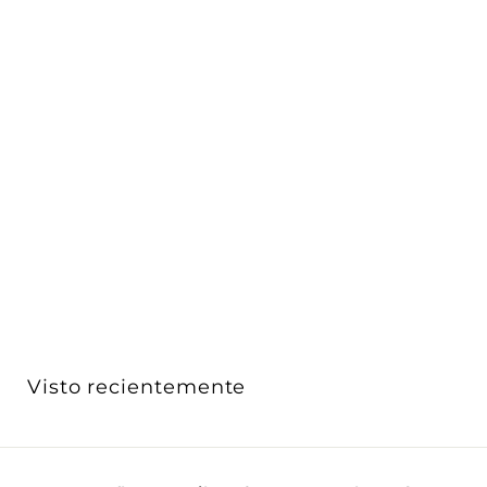
Luminario spot de riel MAGNETO ATENUABLE 12W
dirigible...
AURO Lighting
$ 2,075
$
00
2
,
0
7
5
Visto recientemente
.
0
0