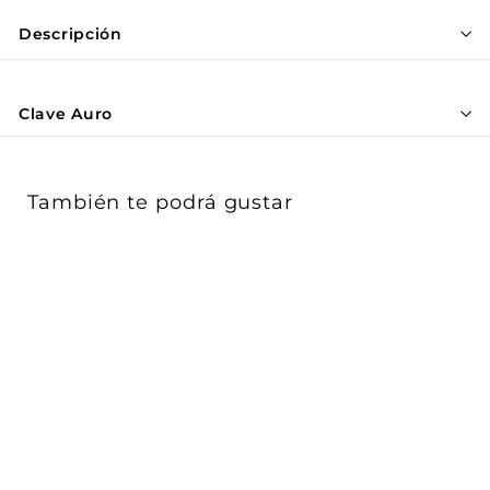
Γ
Descripción
Clave Auro
También te podrá gustar
Luminario spot de riel
MAGNETO ATENUABLE