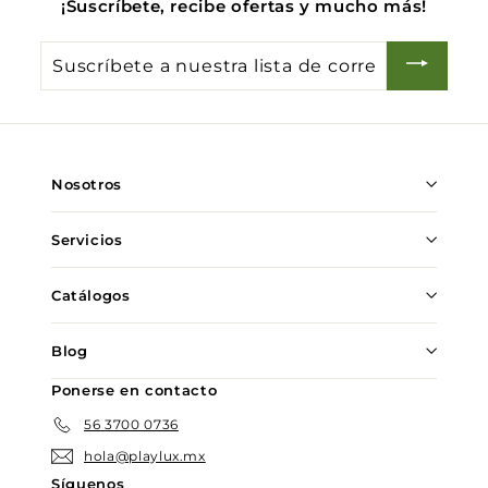
¡Suscríbete, recibe ofertas y mucho más!
Suscríbete
a
nuestra
lista
de
Nosotros
correo
Servicios
Catálogos
Blog
Ponerse en contacto
56 3700 0736
hola@playlux.mx
Síguenos