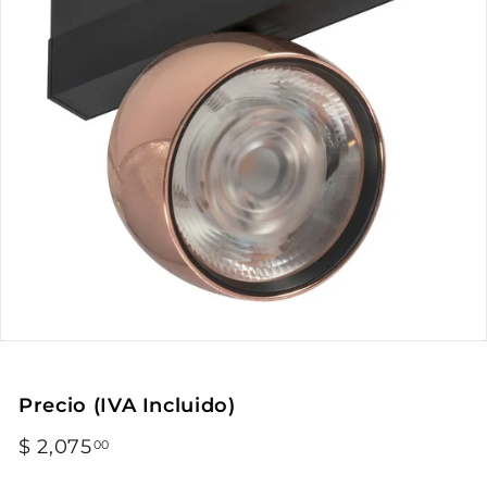
Precio (IVA Incluido)
Precio
$ 2,075
$
00
habitual
2,075.00