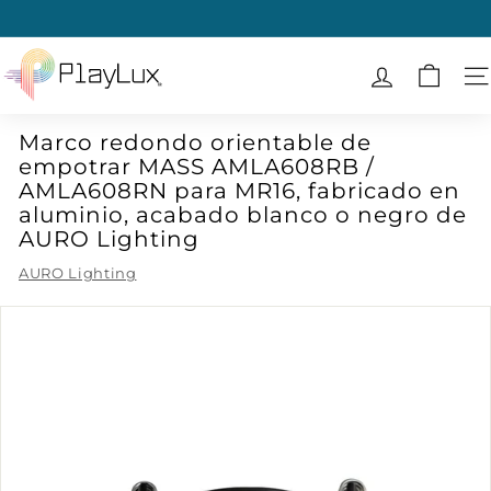
Ir
directamente
diapositivas
al
P
pausa
contenido
l
N
a
Marco redondo orientable de
y
empotrar MASS AMLA608RB /
L
AMLA608RN para MR16, fabricado en
u
aluminio, acabado blanco o negro de
x
AURO Lighting
AURO Lighting