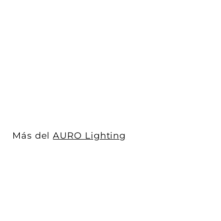
Marco redondo
orientable de empotrar
MASS AMLA608RB / ...
AURO Lighting
$ 122
$
00
1
Acabado
2
2
.
0
Más del
AURO Lighting
0