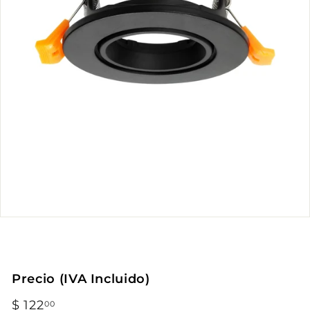
Precio (IVA Incluido)
Precio
$ 122
$
00