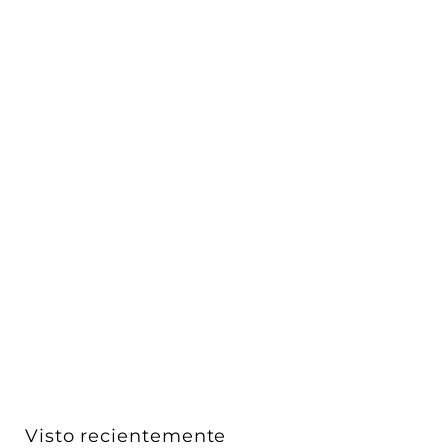
Marco redondo orientable de empotrar MASS
AMLA608RB / ...
AURO Lighting
$ 122
$
00
1
Acabado
2
2
.
0
Visto recientemente