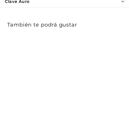
Γ
Clave Auro
También te podrá gustar
AGOTADO
Conector en L polaridad
externa de riel
electrificado ...
AURO Lighting
$ 1,366
$
00
1
Acabado