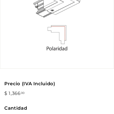
Precio (IVA Incluido)
Precio
$ 1,366
$
00
habitual
1,366.00
Cantidad