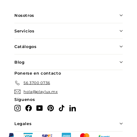
lista
de
Nosotros
correo
Servicios
Catálogos
Blog
Ponerse en contacto
56 3700 0736
hola@playlux.mx
Síguenos
Instagram
Facebook
YouTube
Pinterest
TikTok
LinkedIn
Legales