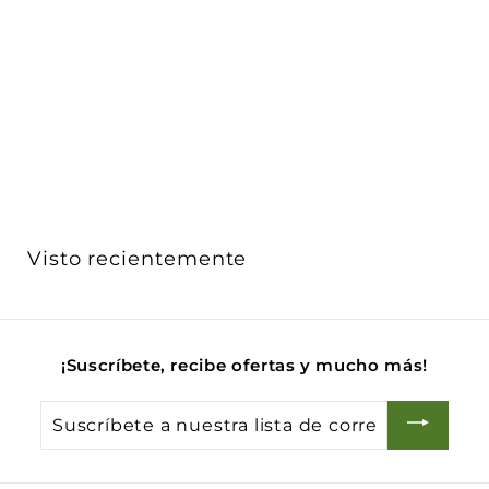
AGOTADO
Conector en L polaridad externa de riel electrificado
...
AURO Lighting
$ 1,366
$
00
1
Acabado
,
3
6
6
Visto recientemente
.
0
0
¡Suscríbete, recibe ofertas y mucho más!
Suscríbete
a
nuestra