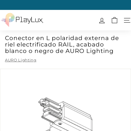
Ir
directamente
diapositivas
al
P
pausa
contenido
l
N
a
Conector en L polaridad externa de
y
riel electrificado RAIL, acabado
L
blanco o negro de AURO Lighting
u
AURO Lighting
x