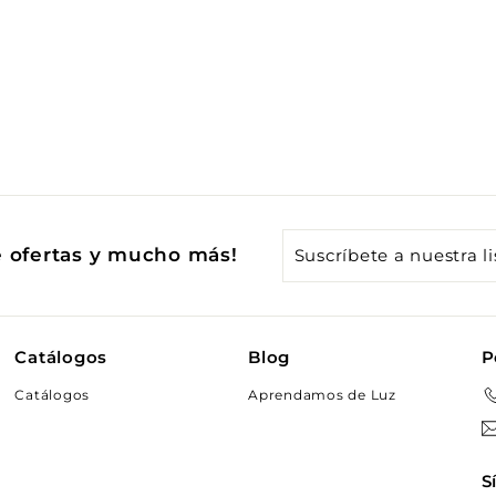
Suscríbete
e ofertas y mucho más!
a
nuestra
lista
Catálogos
Blog
P
de
Catálogos
Aprendamos de Luz
correo
S