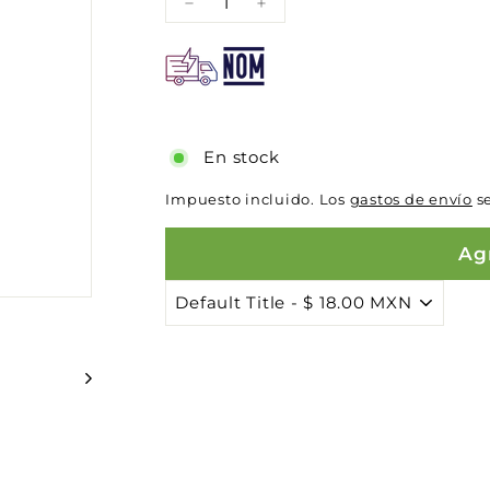
−
+
En stock
Impuesto incluido. Los
gastos de envío
se
Agr