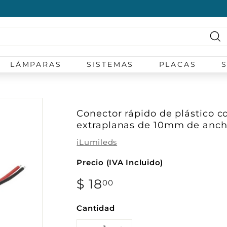
diapositivas
pausa
Bu
LÁMPARAS
SISTEMAS
PLACAS
Conector rápido de plástico c
extraplanas de 10mm de anch
iLumileds
Precio (IVA Incluido)
Precio
$ 18
$
00
habitual
18.00
Cantidad