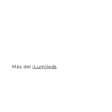
Conector rápido de plástico con 13 cm de cable, para 
iLumileds
$ 18
$
00
1
8
.
0
0
Más del
iLumileds