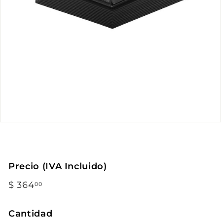
Precio (IVA Incluido)
Precio
$ 364
$
00
habitual
364.00
Cantidad