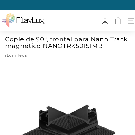
Ir
directamente
diapositivas
al
P
pausa
contenido
l
N
a
Cople de 90°, frontal para Nano Track
y
magnético NANOTRK50151MB
L
u
iLumileds
x