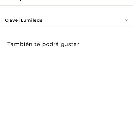
Γ
Clave iLumileds
También te podrá gustar
Cople de 90°, frontal
para Nano Track
magnético NANOTR...
iLumileds