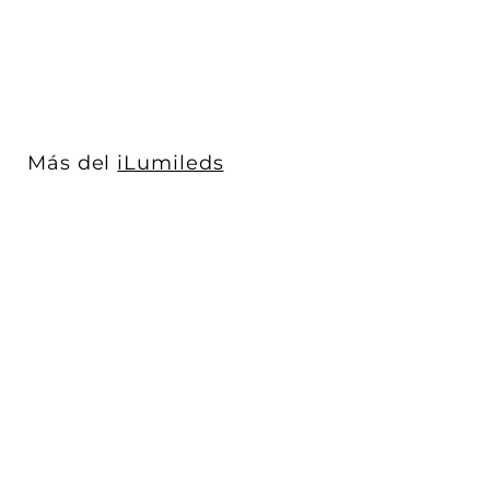
$ 364
$
00
3
6
4
.
0
Más del
iLumileds
0