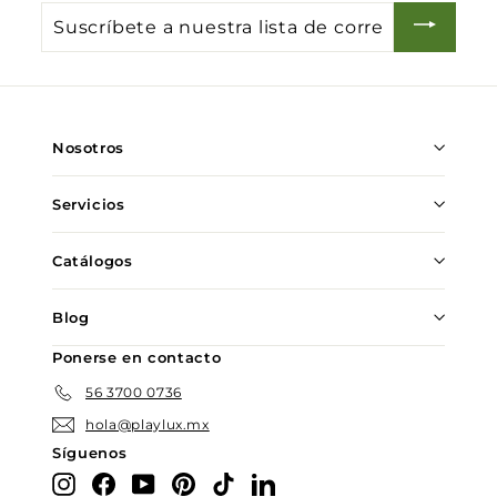
Suscríbete
a
nuestra
lista
de
Nosotros
correo
Servicios
Catálogos
Blog
Ponerse en contacto
56 3700 0736
hola@playlux.mx
Síguenos
Instagram
Facebook
YouTube
Pinterest
TikTok
LinkedIn