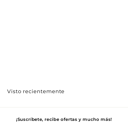
Cople de 90°, frontal para Nano Track magnético
NANOTR...
iLumileds
$ 364
$
00
3
6
4
.
0
Visto recientemente
0
¡Suscríbete, recibe ofertas y mucho más!