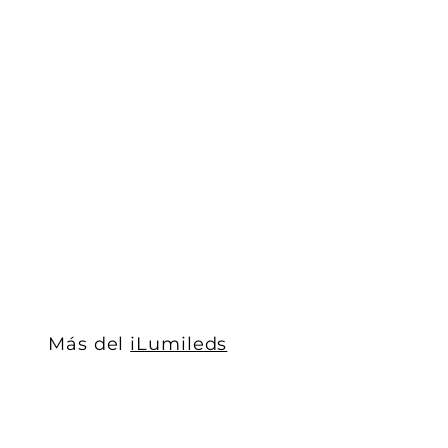
Cople horizontal 90° para tira LED COB 512 chips/m, 
iLumileds
$ 95
$
00
9
5
.
0
0
Más del
iLumileds