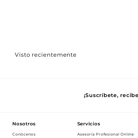
$ 95
$
00
9
5
.
0
0
Visto recientemente
¡Suscríbete, recib
Nosotros
Servicios
Conócenos
Asesoría Profesional Online