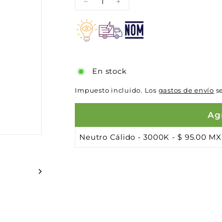
−
+
En stock
Impuesto incluido. Los
gastos de envío
se
Agr