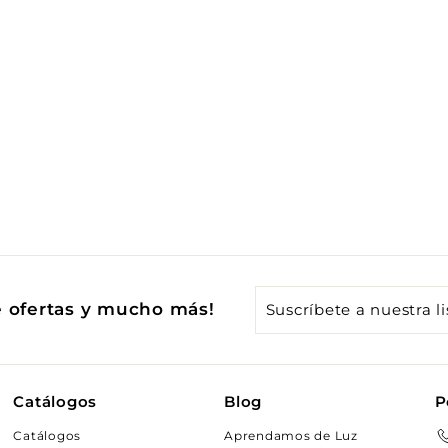
Suscríbete
e ofertas y mucho más!
a
nuestra
lista
Catálogos
Blog
P
de
Catálogos
Aprendamos de Luz