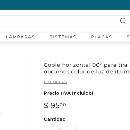
diapositivas
pausa
Bu
LÁMPARAS
SISTEMAS
PLACAS
Cople horizontal 90° para tir
opciones color de luz de iLum
iLumileds
Precio (IVA Incluido)
Precio
$ 95
$
00
habitual
95.00
Cantidad