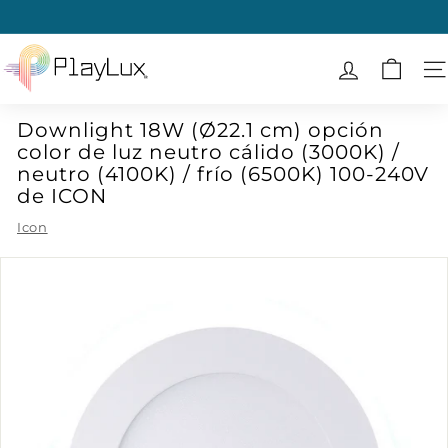
Ir
directamente
diapositivas
al
P
pausa
contenido
l
N
a
Downlight 18W (Ø22.1 cm) opción
y
color de luz neutro cálido (3000K) /
L
neutro (4100K) / frío (6500K) 100-240V
u
de ICON
x
Icon