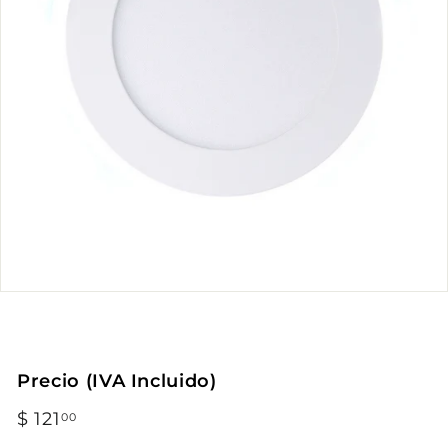
Precio (IVA Incluido)
Precio
$ 121
$
00
habitual
121.00