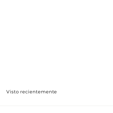
Downlight 18W (Ø22.1 cm) opción color de luz neutro
cá...
ICON
$ 121
$
00
1
2
1
.
0
Visto recientemente
0