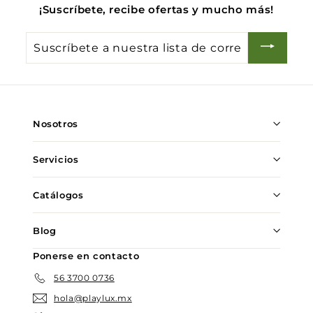
¡Suscríbete, recibe ofertas y mucho más!
Suscríbete
a
nuestra
lista
de
Nosotros
correo
Servicios
Catálogos
Blog
Ponerse en contacto
56 3700 0736
hola@playlux.mx