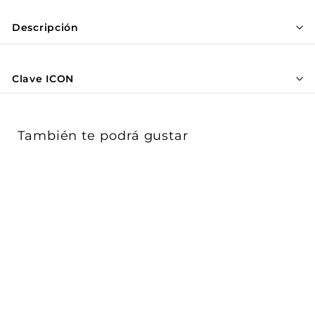
Γ
Descripción
Clave ICON
También te podrá gustar
Downlight 18W (Ø22.1
cm) opción color de luz