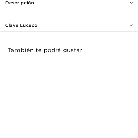
Γ
Descripción
Clave Luceco
También te podrá gustar
Proyecto ECO
Floodlight 50W
pantalla opalina luz