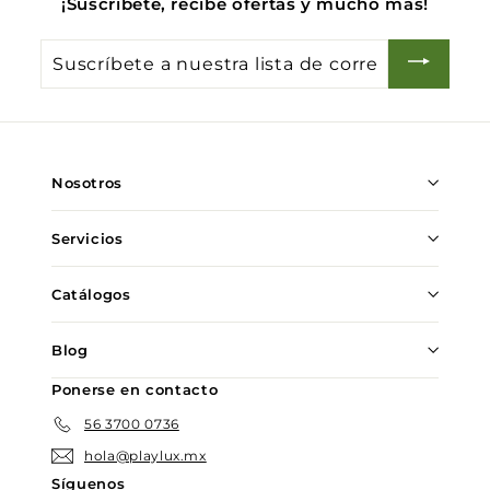
¡Suscríbete, recibe ofertas y mucho más!
Suscríbete
a
nuestra
lista
de
Nosotros
correo
Servicios
Catálogos
Blog
Ponerse en contacto
56 3700 0736
hola@playlux.mx
Síguenos