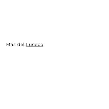
neutr...
Luceco
$ 409
$
00
4
0
9
.
0
Más del
Luceco
0