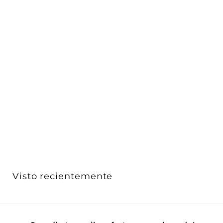
Proyecto ECO Floodlight 50W pantalla opalina luz
neutr...
Luceco
$ 409
$
00
4
0
9
.
0
Visto recientemente
0