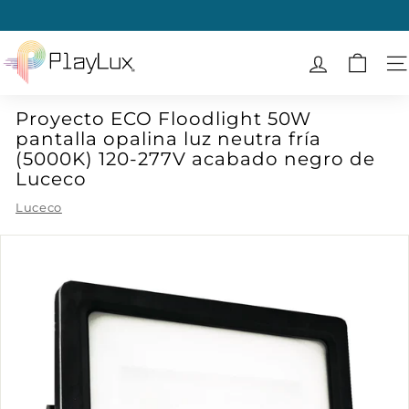
Ir
directamente
diapositivas
al
P
pausa
contenido
l
N
a
Proyecto ECO Floodlight 50W
y
pantalla opalina luz neutra fría
L
(5000K) 120-277V acabado negro de
u
Luceco
x
Luceco