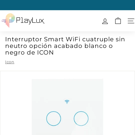
Ir
directamente
diapositivas
al
P
pausa
contenido
l
N
a
Interruptor Smart WiFi cuatruple sin
y
neutro opción acabado blanco o
L
negro de ICON
u
Icon
x