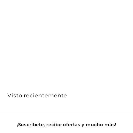
Interruptor Smart WiFi cuatruple sin neutro opción
aca...
ICON
$ 799
$
00
7
Acabado
9
9
.
0
Visto recientemente
0
¡Suscríbete, recibe ofertas y mucho más!