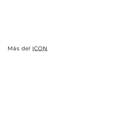
ICON
$ 799
$
00
7
Acabado
9
9
.
0
Más del
ICON
0