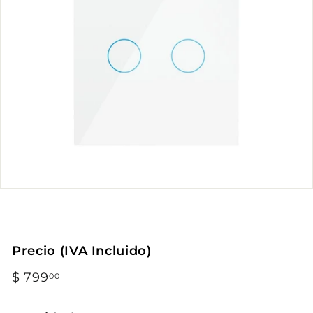
Precio (IVA Incluido)
Precio
$ 799
$
00
habitual
799.00