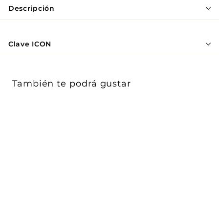
Γ
Descripción
Clave ICON
También te podrá gustar
Interruptor Smart WiFi
cuatruple sin neutro
opción aca...