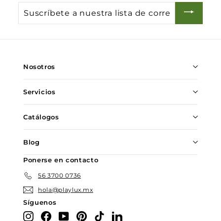
Suscríbete
a
nuestra
lista
de
Nosotros
correo
Servicios
Catálogos
Blog
Ponerse en contacto
56 3700 0736
hola@playlux.mx
Síguenos
Instagram
Facebook
YouTube
Pinterest
TikTok
LinkedIn