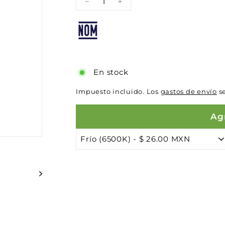
−
+
En stock
Impuesto incluido. Los
gastos de envío
se
Agr