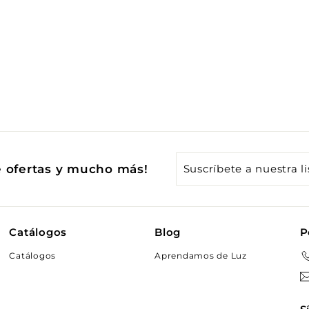
Suscríbete
e ofertas y mucho más!
a
nuestra
lista
Catálogos
Blog
P
de
Catálogos
Aprendamos de Luz
correo