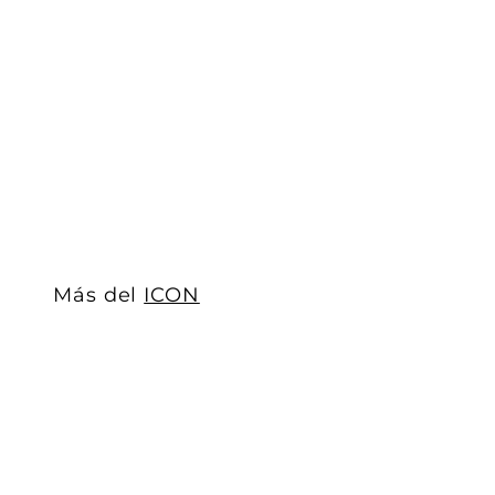
Foco MR16 7W Difuso GU10 opción luz cálida (3000K) 
ICON
$ 26
$
00
2
6
.
0
0
Más del
ICON