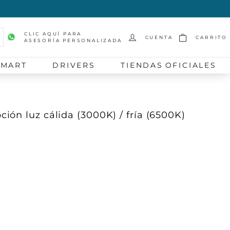
CLIC AQUÍ PARA
CUENTA
CARRITO
ASESORÍA PERSONALIZADA
scar
SMART
DRIVERS
TIENDAS OFICIALES
ón luz cálida (3000K) / fría (6500K)