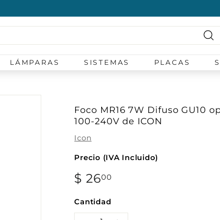
diapositivas
pausa
Bu
LÁMPARAS
SISTEMAS
PLACAS
Foco MR16 7W Difuso GU10 opci
100-240V de ICON
Icon
Precio (IVA Incluido)
Precio
$ 26
$
00
habitual
26.00
Cantidad