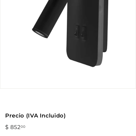
Precio (IVA Incluido)
Precio
$ 852
$
00
habitual
852.00