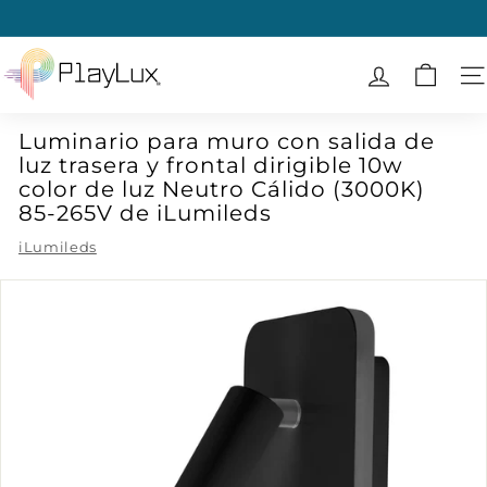
Ir
directamente
diapositivas
al
P
pausa
contenido
l
N
a
Luminario para muro con salida de
y
luz trasera y frontal dirigible 10w
L
color de luz Neutro Cálido (3000K)
u
85-265V de iLumileds
x
iLumileds