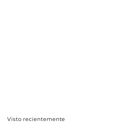
Luminario para muro con salida de luz trasera y
fronta...
iLumileds
$ 852
$
00
8
Acabado
5
2
.
0
Visto recientemente
0