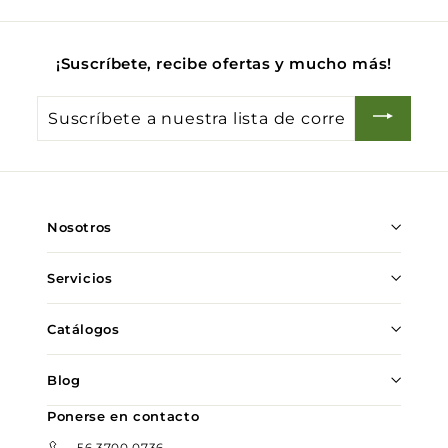
¡Suscríbete, recibe ofertas y mucho más!
Suscríbete
a
nuestra
lista
de
Nosotros
correo
Servicios
Catálogos
Blog
Ponerse en contacto
56 3700 0736