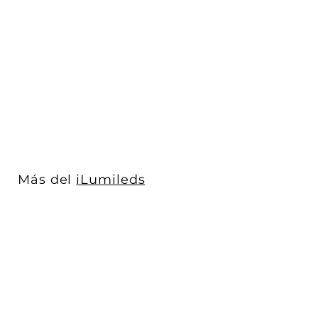
Luminario para muro
con salida de luz trasera
y fronta...
iLumileds
$ 852
$
00
8
Acabado
5
2
.
0
Más del
iLumileds
0