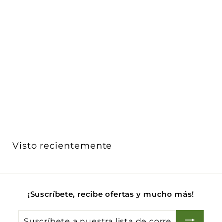
Luminario de cortesía 3W para empotrar en muro
salida ...
iLumileds
$ 625
$
00
6
2
5
.
0
Visto recientemente
0
¡Suscríbete, recibe ofertas y mucho más!
Suscríbete