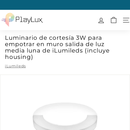
Ir
directamente
diapositivas
al
P
pausa
contenido
l
N
a
Luminario de cortesía 3W para
y
empotrar en muro salida de luz
L
media luna de iLumileds (incluye
u
housing)
x
iLumileds