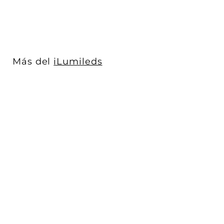
6
2
5
.
0
Más del
iLumileds
0