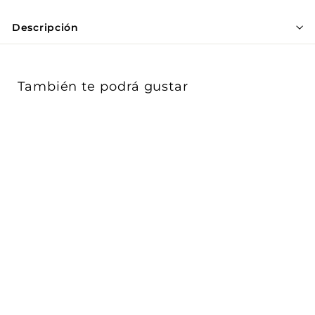
Γ
Descripción
También te podrá gustar
Luminario de cortesía
3W para empotrar en
muro salida ...
iLumileds
$ 625
$
00