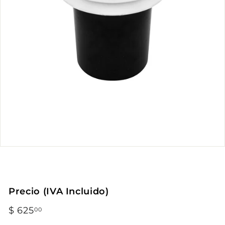
Precio (IVA Incluido)
Precio
$ 625
$
00
habitual
625.00