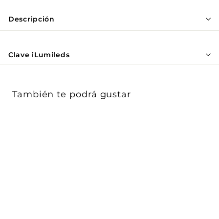
Γ
Descripción
Clave iLumileds
También te podrá gustar
Downlight 12W 60° con
louver CRI90 (Ø 8.5cm),