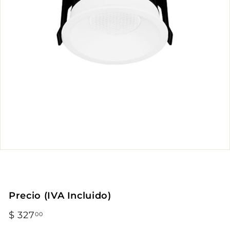
Precio (IVA Incluido)
Precio
$ 327
$
00
habitual
327.00