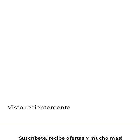
Downlight 12W 60° con louver CRI90 (Ø 8.5cm),
cambio d...
iLumileds
$ 327
$
00
3
Acabado
2
7
.
0
Visto recientemente
0
¡Suscríbete, recibe ofertas y mucho más!