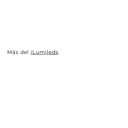
cambio d...
iLumileds
$ 327
$
00
3
Acabado
2
7
.
0
Más del
iLumileds
0