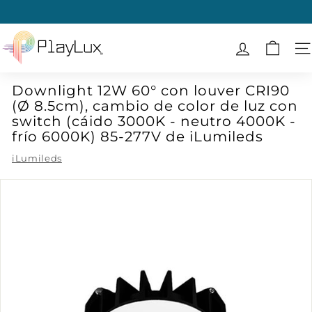
Ir
directamente
diapositivas
al
P
pausa
contenido
l
N
a
Downlight 12W 60° con louver CRI90
y
(Ø 8.5cm), cambio de color de luz con
L
switch (cáido 3000K - neutro 4000K -
u
frío 6000K) 85-277V de iLumileds
x
iLumileds