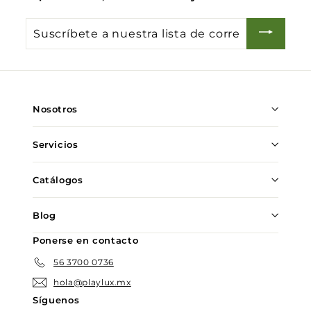
Suscríbete
a
nuestra
lista
de
Nosotros
correo
Servicios
Catálogos
Blog
Ponerse en contacto
56 3700 0736
hola@playlux.mx
Síguenos