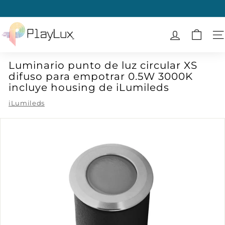
Ir
directamente
diapositivas
al
P
pausa
contenido
l
N
a
Luminario punto de luz circular XS
y
difuso para empotrar 0.5W 3000K
L
incluye housing de iLumileds
u
iLumileds
x