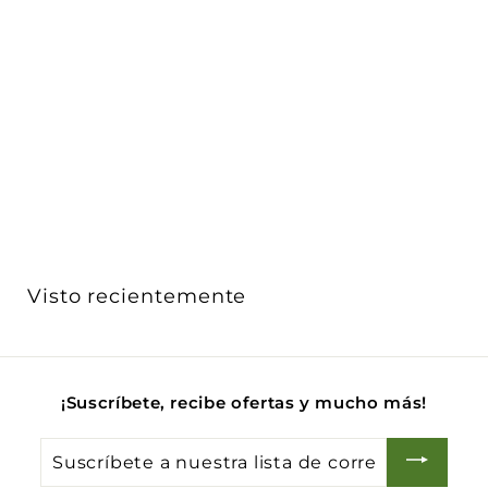
Luminario punto de luz circular XS difuso para
empotra...
iLumileds
$ 265
$
00
2
6
5
.
0
Visto recientemente
0
¡Suscríbete, recibe ofertas y mucho más!
Suscríbete
a