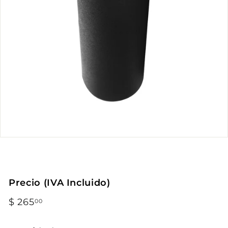
Precio (IVA Incluido)
Precio
$ 265
$
00
habitual
265.00