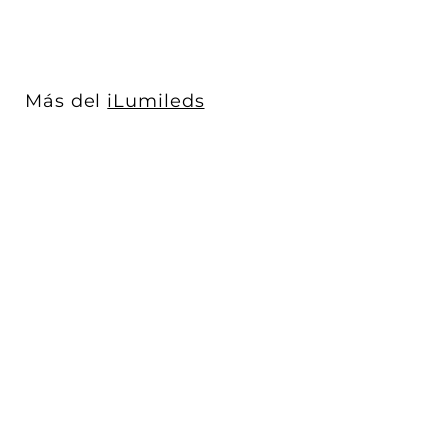
6
5
.
0
Más del
iLumileds
0