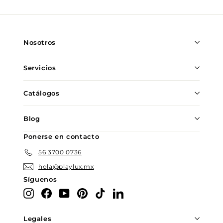
nuestra
lista
de
Nosotros
correo
Servicios
Catálogos
Blog
Ponerse en contacto
56 3700 0736
hola@playlux.mx
Síguenos
Instagram
Facebook
YouTube
Pinterest
TikTok
LinkedIn
Legales