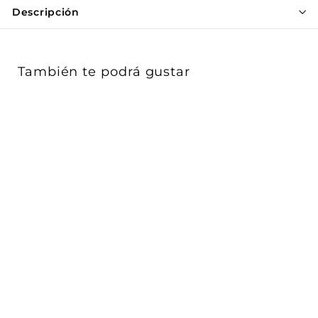
Γ
Descripción
También te podrá gustar
Luminario punto de luz
circular XS difuso para
empotra...
iLumileds
$ 265
$
00
2