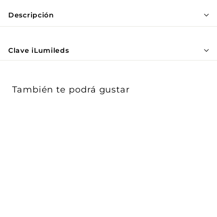
Γ
Descripción
Clave iLumileds
También te podrá gustar
Luminario Smith para
suspender ajustable 7W