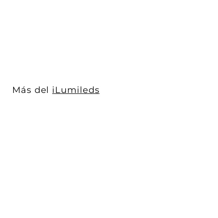
luz cálida...
iLumileds
$ 2,675
$
00
2
,
6
7
5
Más del
iLumileds
.
0
0