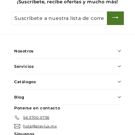
¡Suscríbete, recibe ofertas y mucho más!
Suscríbete
a
nuestra
lista
de
Nosotros
correo
Servicios
Catálogos
Blog
Ponerse en contacto
56 3700 0736
hola@playlux.mx
Síguenos