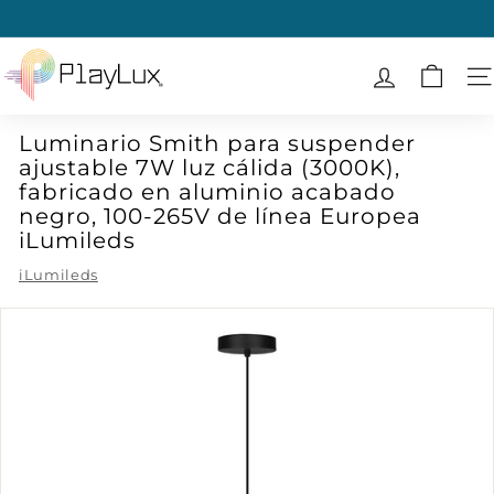
Ir
directamente
diapositivas
al
P
pausa
contenido
l
N
a
Luminario Smith para suspender
y
ajustable 7W luz cálida (3000K),
L
fabricado en aluminio acabado
u
negro, 100-265V de línea Europea
x
iLumileds
iLumileds