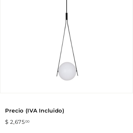
Precio (IVA Incluido)
Precio
$ 2,675
$
00
habitual
2,675.00