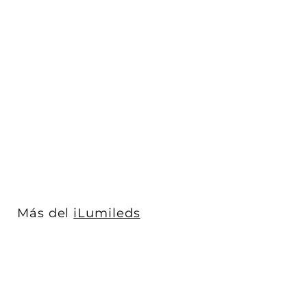
Luminario Tira neón
LED 50cm 8W 360° luz
cálida (3000K...
iLumileds
$ 1,070
$
00
1
,
0
7
0
Más del
iLumileds
.
0
0