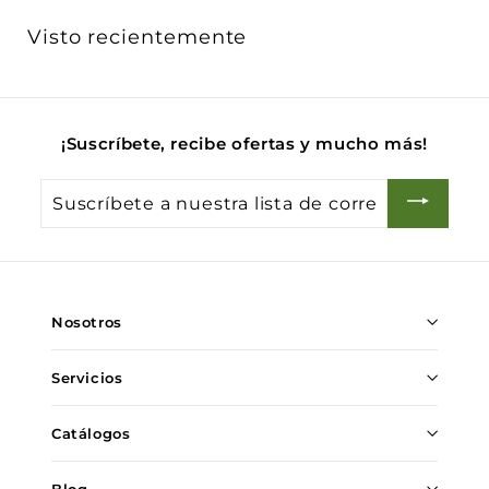
0
Visto recientemente
.
0
0
¡Suscríbete, recibe ofertas y mucho más!
Suscríbete
a
nuestra
lista
de
Nosotros
correo
Servicios
Catálogos
Blog