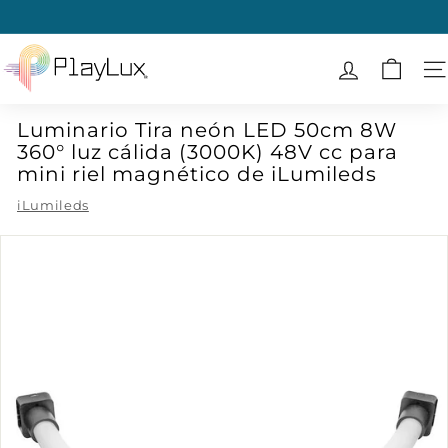
Ir
directamente
diapositivas
al
P
pausa
contenido
l
N
a
Luminario Tira neón LED 50cm 8W
y
360° luz cálida (3000K) 48V cc para
L
mini riel magnético de iLumileds
u
iLumileds
x