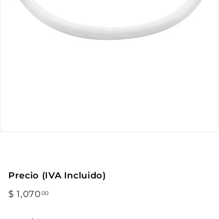
Precio (IVA Incluido)
Precio
$ 1,070
$
00
habitual
1,070.00