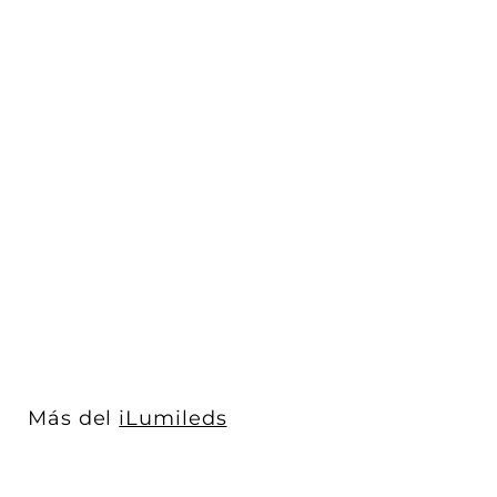
Kit de perfil de
aluminio ultra-estrecho
con ceja ILUP...
iLumileds
$ 357
$
00
3
5
7
.
0
Más del
iLumileds
0