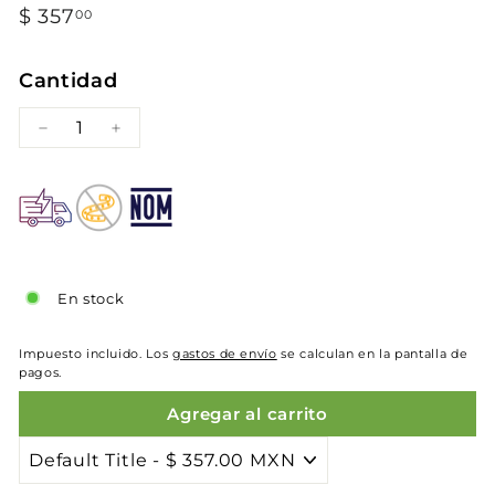
Precio
$ 357
$
00
habitual
357.00
Cantidad
−
+
En stock
Impuesto incluido. Los
gastos de envío
se calculan en la pantalla de
pagos.
Agregar al carrito