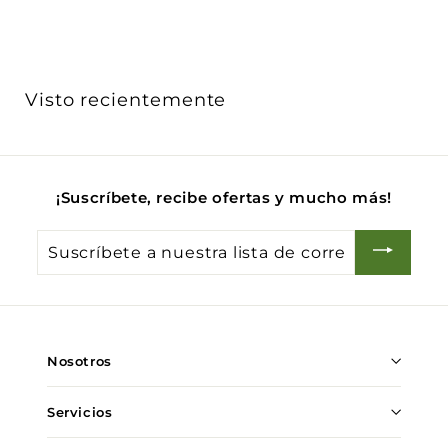
5
7
.
0
Visto recientemente
0
¡Suscríbete, recibe ofertas y mucho más!
Suscríbete
a
nuestra
lista
de
Nosotros
correo
Servicios