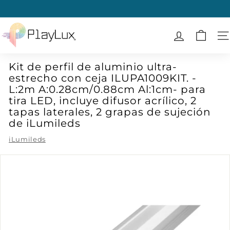
Ir
directamente
diapositivas
al
P
pausa
contenido
l
N
a
Kit de perfil de aluminio ultra-
y
estrecho con ceja ILUPA1009KIT. -
L
L:2m A:0.28cm/0.88cm Al:1cm- para
u
tira LED, incluye difusor acrílico, 2
x
tapas laterales, 2 grapas de sujeción
de iLumileds
iLumileds