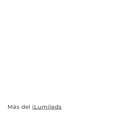
Kit de perfil aluminio
efecto wall washer
ILUPA109NKIT...
iLumileds
$ 458
$
00
4
5
8
.
0
Más del
iLumileds
0