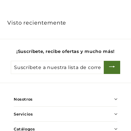
8
.
0
Visto recientemente
0
¡Suscríbete, recibe ofertas y mucho más!
Suscríbete
a
nuestra
lista
de
Nosotros
correo
Servicios
Catálogos