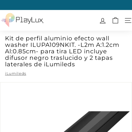
Ir
directamente
diapositivas
al
P
pausa
contenido
l
N
a
Kit de perfil aluminio efecto wall
y
washer ILUPA109NKIT. -L2m A:1.2cm
L
Al:0.85cm- para tira LED incluye
u
difusor negro traslucido y 2 tapas
x
laterales de iLumileds
iLumileds