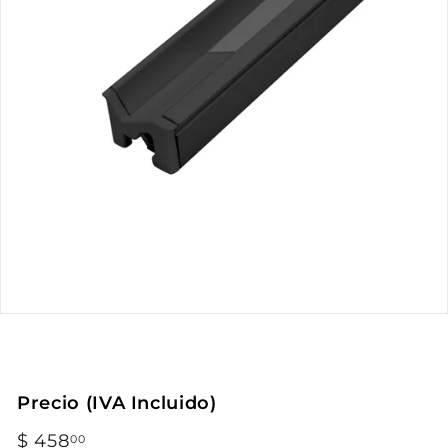
Precio (IVA Incluido)
Precio
$ 458
$
00