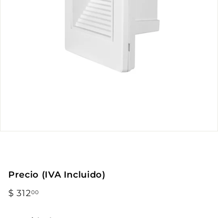
Precio (IVA Incluido)
Precio
$ 312
$
00
habitual
312.00