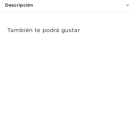
Γ
Descripción
También te podrá gustar
Luminario blanco de
cortesia para empotrar
en muro 1W ...
iLumileds
$ 312
$
00
3