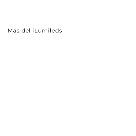
1
2
.
0
Más del
iLumileds
0