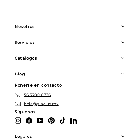
nuestra
lista
de
Nosotros
correo
Servicios
Catálogos
Blog
Ponerse en contacto
56 3700 0736
hola@playlux.mx
Síguenos
Instagram
Facebook
YouTube
Pinterest
TikTok
LinkedIn
Legales