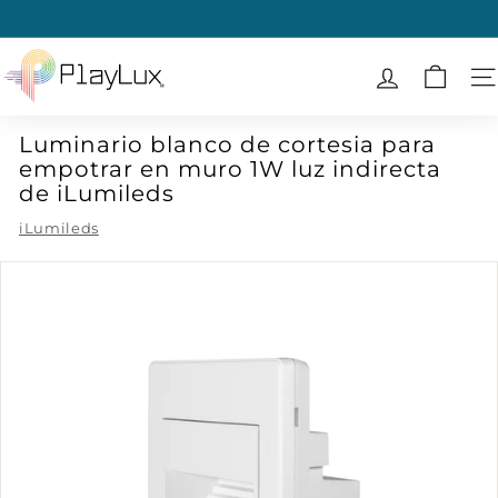
Ir
directamente
diapositivas
al
P
pausa
contenido
l
N
a
Luminario blanco de cortesia para
y
empotrar en muro 1W luz indirecta
L
de iLumileds
u
iLumileds
x