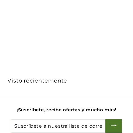
Luminario blanco de cortesia para empotrar en muro
1W ...
iLumileds
$ 312
$
00
3
1
2
.
0
Visto recientemente
0
¡Suscríbete, recibe ofertas y mucho más!
Suscríbete
a