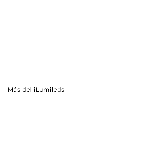
Luminario rectangular
dirigible slim puntual
9W 36° CR...
iLumileds
$ 693
$
00
6
9
3
.
0
Más del
iLumileds
0