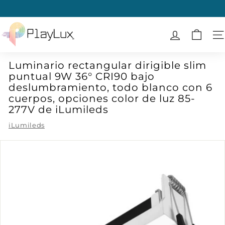
Ir
directamente
diapositivas
al
P
pausa
contenido
l
N
a
Luminario rectangular dirigible slim
y
puntual 9W 36° CRI90 bajo
L
deslumbramiento, todo blanco con 6
u
cuerpos, opciones color de luz 85-
x
277V de iLumileds
iLumileds