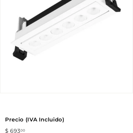
Precio (IVA Incluido)
Precio
$ 693
$
00