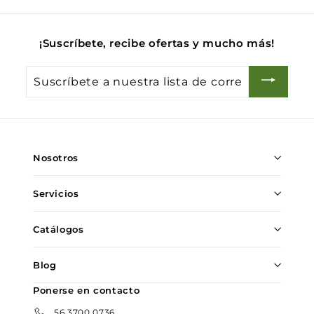
¡Suscríbete, recibe ofertas y mucho más!
Suscríbete
a
nuestra
lista
de
Nosotros
correo
Servicios
Catálogos
Blog
Ponerse en contacto
56 3700 0736