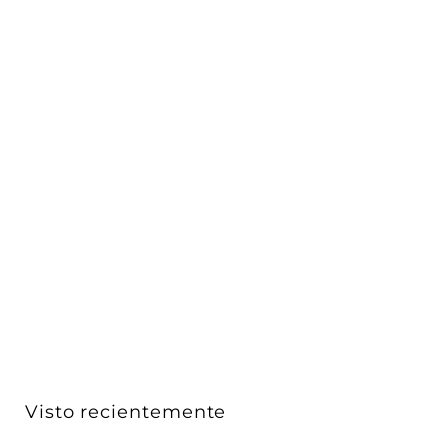
Proyector dirigible 7W 24° 3000K 48Vcc para riel
magné...
iLumileds
$ 688
$
00
6
8
8
.
0
Visto recientemente
0