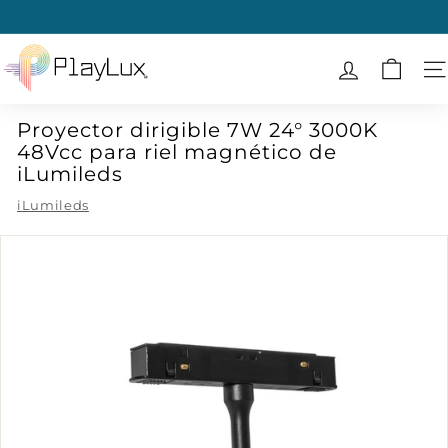
Ir
directamente
diapositivas
al
P
pausa
contenido
l
N
a
Proyector dirigible 7W 24° 3000K
y
48Vcc para riel magnético de
L
iLumileds
u
iLumileds
x