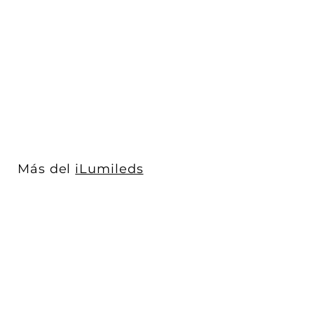
Proyector dirigible 7W
24° 3000K 48Vcc para
riel magné...
iLumileds
$ 688
$
00
6
8
8
.
0
Más del
iLumileds
0