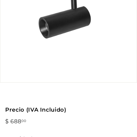
Precio (IVA Incluido)
Precio
$ 688
$
00
habitual
688.00