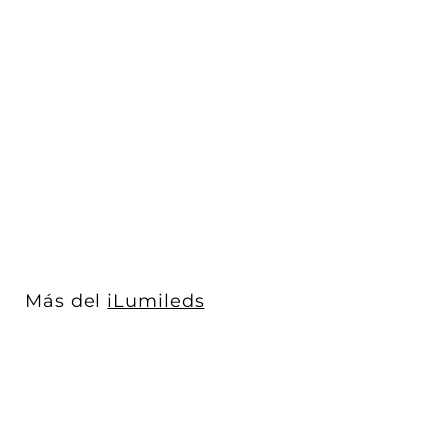
Proyector para riel 12W
35° acabados negro o
blanco, l...
iLumileds
$ 310
$
00
3
Acabado
1
0
.
0
Más del
iLumileds
0