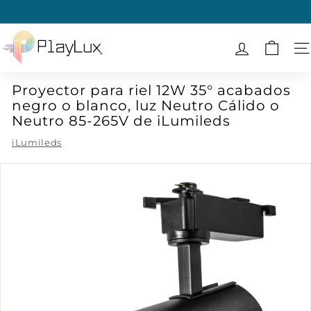
Ir
directamente
diapositivas
al
P
pausa
contenido
l
N
a
Proyector para riel 12W 35° acabados
y
negro o blanco, luz Neutro Cálido o
L
Neutro 85-265V de iLumileds
u
iLumileds
x