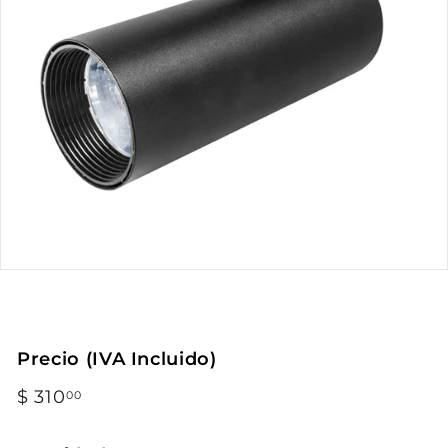
Precio (IVA Incluido)
Precio
$ 310
$
00
habitual
310.00