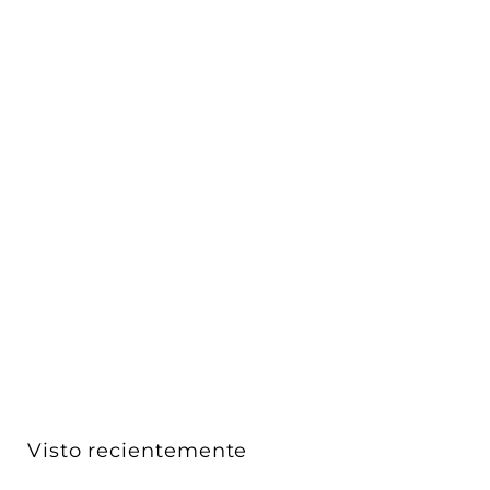
Downlight 2.5W óptica 90° color de Luz Neutro Cálido
(...
iLumileds
$ 257
$
00
2
5
7
.
0
Visto recientemente
0