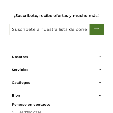
¡Suscríbete, recibe ofertas y mucho más!
Suscríbete
a
nuestra
lista
de
Nosotros
correo
Servicios
Catálogos
Blog
Ponerse en contacto
56 3700 0736