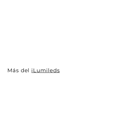
Downlight 2.5W óptica
90° color de Luz Neutro
Cálido (...
iLumileds
$ 257
$
00
2
5
7
.
0
Más del
iLumileds
0