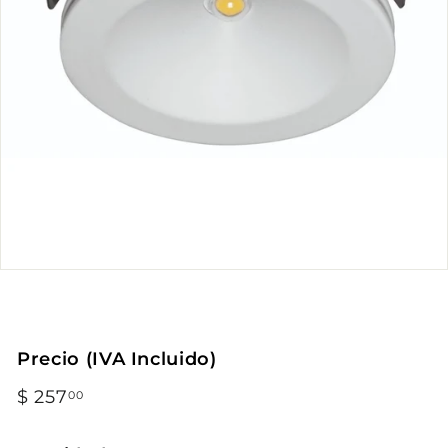
Precio (IVA Incluido)
Precio
$ 257
$
00
habitual
257.00