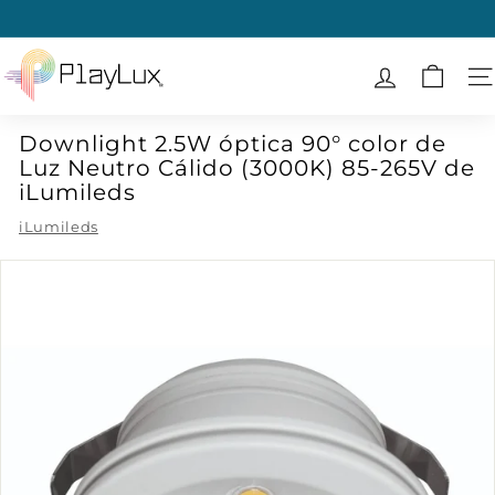
Ir
directamente
diapositivas
al
P
pausa
contenido
l
N
a
Downlight 2.5W óptica 90° color de
y
Luz Neutro Cálido (3000K) 85-265V de
L
iLumileds
u
iLumileds
x