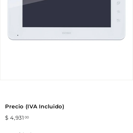
Precio (IVA Incluido)
Precio
$ 4,931
$
00
habitual
4,931.00