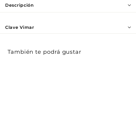
Γ
Descripción
Clave Vimar
También te podrá gustar
Pantalla adicional 7
pulgadas con teclado
capacitivo p...