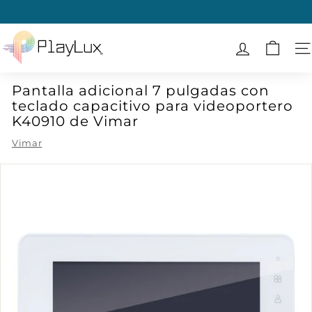
Ir
directamente
diapositivas
al
P
pausa
contenido
l
N
a
Pantalla adicional 7 pulgadas con
y
teclado capacitivo para videoportero
L
K40910 de Vimar
u
Vimar
x