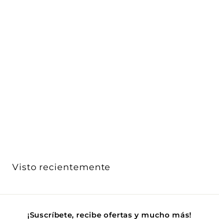
Pantalla adicional 7 pulgadas con teclado capacitivo
p...
Vimar
$ 4,931
$
00
4
,
9
3
1
Visto recientemente
.
0
0
¡Suscríbete, recibe ofertas y mucho más!