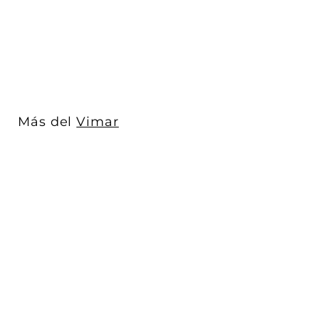
Vimar
$ 4,931
$
00
4
,
9
3
1
Más del
Vimar
.
0
0