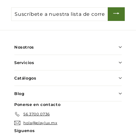
Suscríbete
a
nuestra
lista
de
Nosotros
correo
Servicios
Catálogos
Blog
Ponerse en contacto
56 3700 0736
hola@playlux.mx
Síguenos