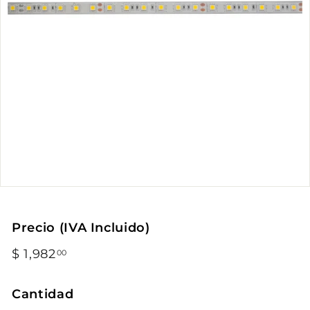
Precio (IVA Incluido)
Precio
$ 1,982
$
00
habitual
1,982.00
Cantidad