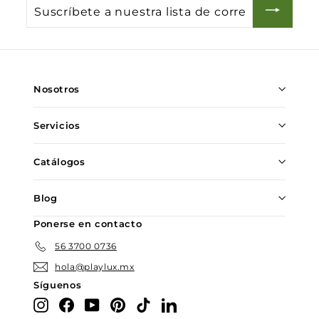
Suscríbete
a
nuestra
lista
de
Nosotros
correo
Servicios
Catálogos
Blog
Ponerse en contacto
56 3700 0736
hola@playlux.mx
Síguenos
Instagram
Facebook
YouTube
Pinterest
TikTok
LinkedIn