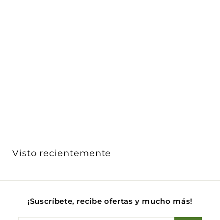
Tira LED 5050 sumergible en agua 14.4W/m RGB
24Vcc rol...
iLumileds
$ 1,982
$
00
1
,
9
8
2
Visto recientemente
.
0
0
¡Suscríbete, recibe ofertas y mucho más!