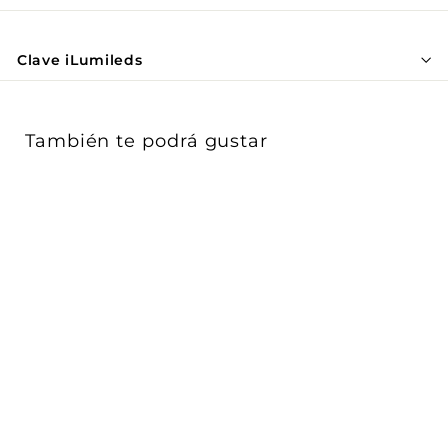
Γ
Clave iLumileds
También te podrá gustar
Tira LED 5050
sumergible en agua
14.4W/m RGB 24Vcc rol...
iLumileds