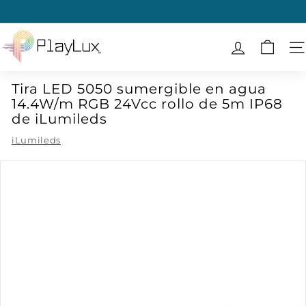
Ir
directamente
diapositivas
al
P
pausa
contenido
l
N
a
Tira LED 5050 sumergible en agua
y
14.4W/m RGB 24Vcc rollo de 5m IP68
L
de iLumileds
u
iLumileds
x