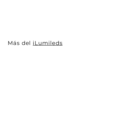
$ 1,982
$
00
1
,
9
8
2
Más del
iLumileds
.
0
0