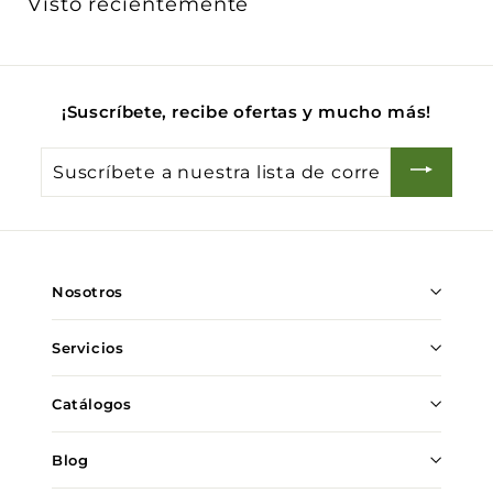
Visto recientemente
.
0
0
¡Suscríbete, recibe ofertas y mucho más!
Suscríbete
a
nuestra
lista
de
Nosotros
correo
Servicios
Catálogos
Blog