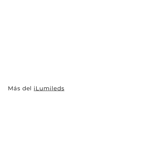
Tira LED IP66 RGB chip
4040 19.2W/m 24V con
120 chips/...
iLumileds
$ 2,507
$
00
2
,
5
0
7
Más del
iLumileds
.
0
0