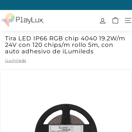
Ir
directamente
diapositivas
al
P
pausa
contenido
l
N
a
Tira LED IP66 RGB chip 4040 19.2W/m
y
24V con 120 chips/m rollo 5m, con
L
auto adhesivo de iLumileds
u
iLumileds
x