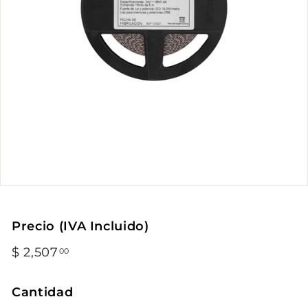
Precio (IVA Incluido)
Precio
$ 2,507
$
00
habitual
2,507.00
Cantidad