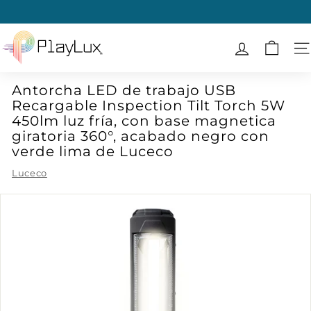
Ir
directamente
diapositivas
al
P
pausa
contenido
l
N
a
Antorcha LED de trabajo USB
y
Recargable Inspection Tilt Torch 5W
L
450lm luz fría, con base magnetica
u
giratoria 360°, acabado negro con
x
verde lima de Luceco
Luceco