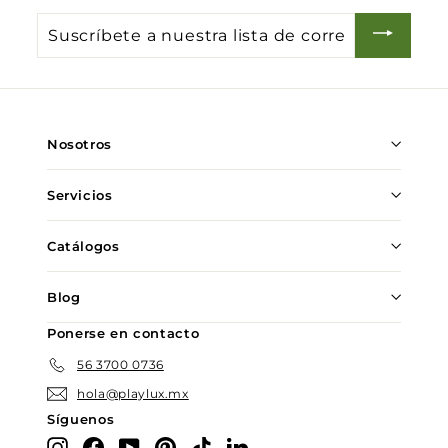
Suscríbete
a
nuestra
lista
de
Nosotros
correo
Servicios
Catálogos
Blog
Ponerse en contacto
56 3700 0736
hola@playlux.mx
Síguenos
Instagram
Facebook
YouTube
Pinterest
TikTok
LinkedIn