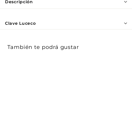
Γ
Descripción
Clave Luceco
También te podrá gustar
AGOTADO
Antorcha LED de
trabajo USB Recargable
Inspection Tilt...