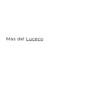
Luceco
$ 1,021
$
00
1
,
0
2
1
Más del
Luceco
.
0
0