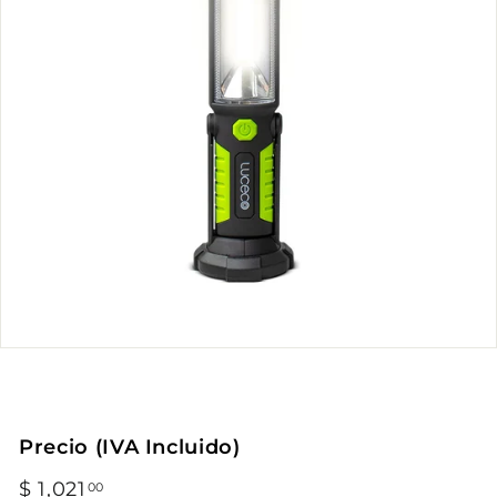
Precio (IVA Incluido)
Precio
$ 1,021
$
00