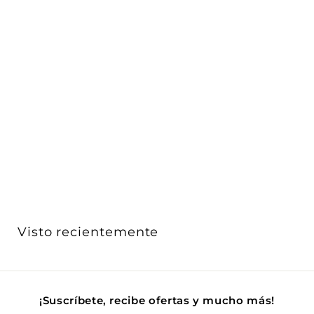
AGOTADO
Antorcha LED de trabajo USB Recargable Inspection
Tilt...
Luceco
$ 1,021
$
00
1
,
0
2
1
Visto recientemente
.
0
0
¡Suscríbete, recibe ofertas y mucho más!