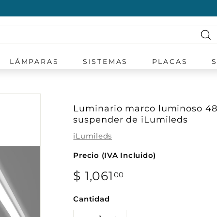
diapositivas
pausa
Bu
LÁMPARAS
SISTEMAS
PLACAS
Luminario marco luminoso 48W
suspender de iLumileds
iLumileds
Precio (IVA Incluido)
Precio
$ 1,061
$
00
habitual
1,061.00
Cantidad