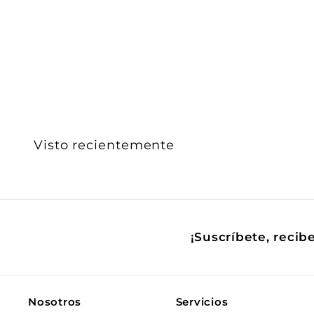
iLumileds
$ 1,061
$
00
1
,
0
6
1
.
Visto recientemente
0
0
¡Suscríbete, recib
Nosotros
Servicios