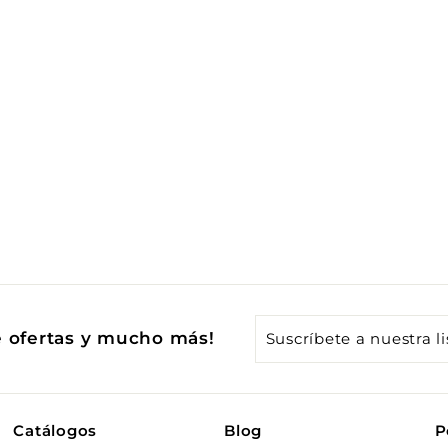
Suscríbete
e ofertas y mucho más!
a
nuestra
lista
Catálogos
Blog
P