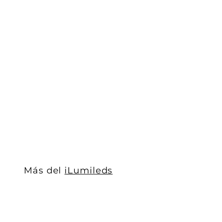
Luminario marco luminoso 48W 29.5x119.5cm para pl
iLumileds
$ 1,061
$
00
1
,
0
6
1
.
Más del
iLumileds
0
0