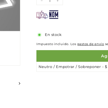
−
+
En stock
Impuesto incluido. Los
gastos de envío
se
Agr