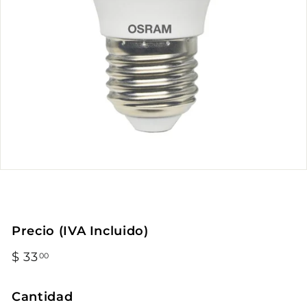
Precio (IVA Incluido)
Precio
$ 33
$
00
habitual
33.00
Cantidad