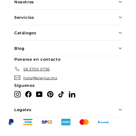
de
Nosotros
correo
Servicios
Catálogos
Blog
Ponerse en contacto
56 3700 0736
hola@playlux.mx
Síguenos
Instagram
Facebook
YouTube
Pinterest
TikTok
LinkedIn
Legales