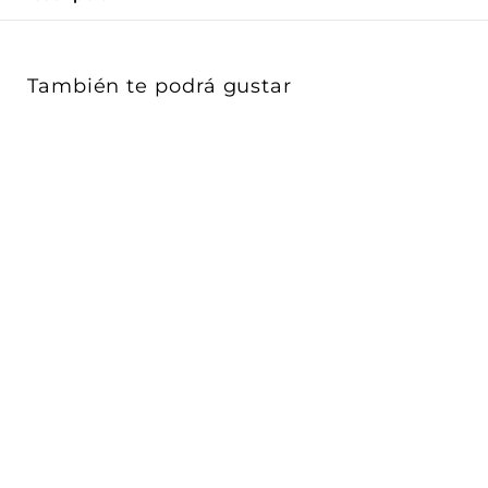
Γ
También te podrá gustar
Lámpara P45 3W 100-
240V E26 marca
Ledvance
Ledvance
$ 33
D
00
De
e
$