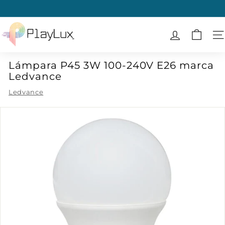
Ir
directamente
diapositivas
al
P
pausa
contenido
l
N
a
Lámpara P45 3W 100-240V E26 marca
y
Ledvance
L
u
Ledvance
x