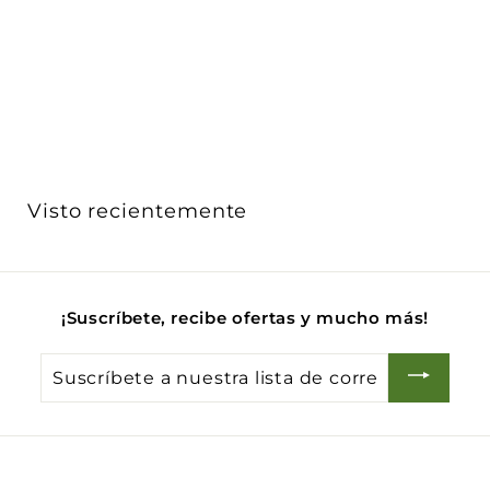
Lámpara P45 3W 100-240V E26 marca Ledvance
Ledvance
$ 33
D
00
De
e
$
3
3
.
Visto recientemente
0
0
¡Suscríbete, recibe ofertas y mucho más!
Suscríbete
a
nuestra
lista