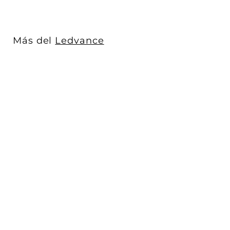
3
3
.
Más del
Ledvance
0
0