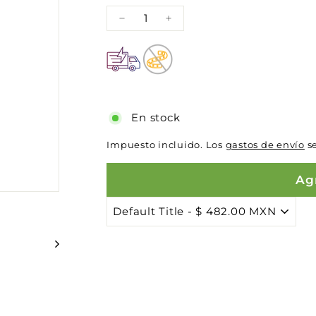
−
+
En stock
Impuesto incluido. Los
gastos de envío
se
Agr