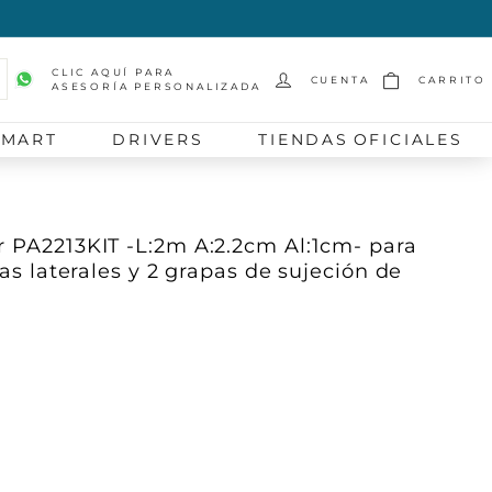
CLIC AQUÍ PARA
CUENTA
CARRITO
ASESORÍA PERSONALIZADA
scar
SMART
DRIVERS
TIENDAS OFICIALES
r PA2213KIT -L:2m A:2.2cm Al:1cm- para
pas laterales y 2 grapas de sujeción de