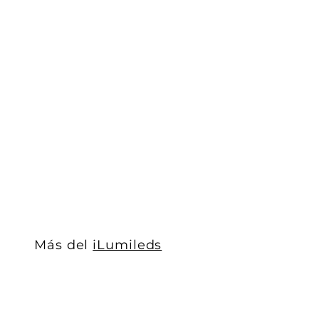
Kit perfil aluminio WallWasher PA2213KIT -L:2m A:2
iLumileds
$ 482
$
00
4
8
2
.
0
0
Más del
iLumileds