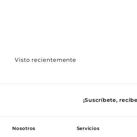
iLumileds
$ 482
$
00
4
8
2
.
0
0
Visto recientemente
¡Suscríbete, recib
Nosotros
Servicios