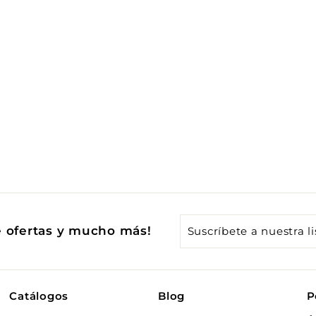
Suscríbete
e ofertas y mucho más!
a
nuestra
lista
Catálogos
Blog
P
de