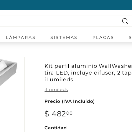
diapositivas
pausa
Bu
LÁMPARAS
SISTEMAS
PLACAS
Kit perfil aluminio WallWashe
tira LED, incluye difusor, 2 ta
iLumileds
iLumileds
Precio (IVA Incluido)
Precio
$ 482
$
00
habitual
482.00
Cantidad