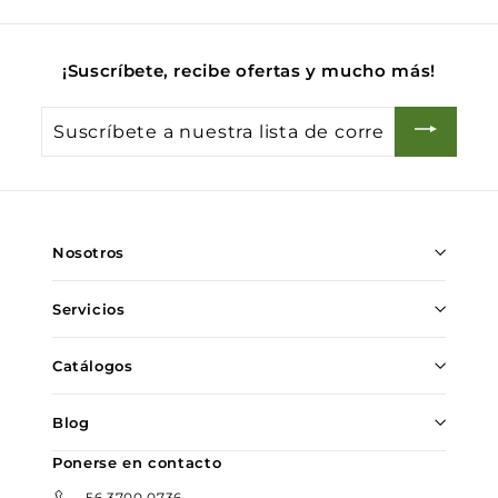
¡Suscríbete, recibe ofertas y mucho más!
Suscríbete
a
nuestra
lista
de
Nosotros
correo
Servicios
Catálogos
Blog
Ponerse en contacto
56 3700 0736