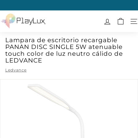
Ir
directamente
diapositivas
al
P
pausa
contenido
l
N
a
Lampara de escritorio recargable
y
PANAN DISC SINGLE 5W atenuable
L
touch color de luz neutro cálido de
u
LEDVANCE
x
Ledvance