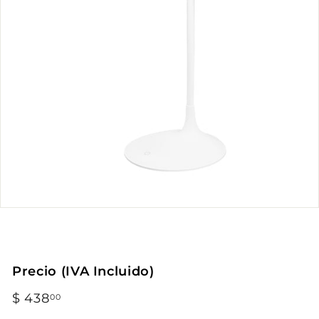
Precio (IVA Incluido)
Precio
$ 438
$
00
habitual
438.00