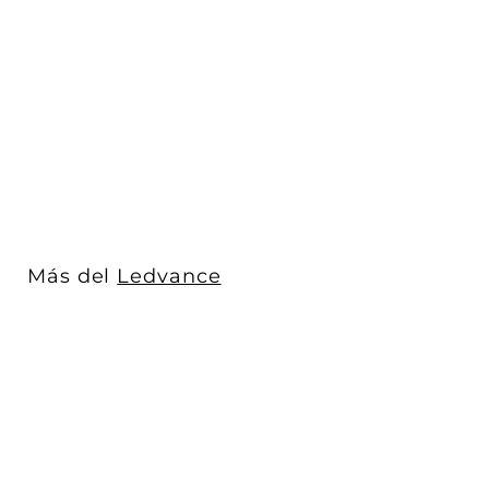
Lampara de escritorio
recargable PANAN DISC
SINGLE 5W ...
Ledvance
$ 438
$
00
4
Acabado
3
8
.
0
Más del
Ledvance
0