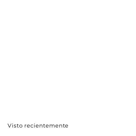
Lampara de escritorio recargable PANAN DISC
SINGLE 5W ...
Ledvance
$ 438
$
00
4
Acabado
3
8
.
0
Visto recientemente
0