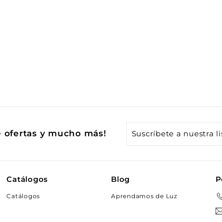
Suscríbete
e ofertas y mucho más!
a
nuestra
lista
Catálogos
Blog
P
de
Catálogos
Aprendamos de Luz
correo