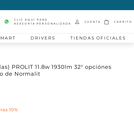
CLIC AQUÍ PARA
CUENTA
CARRITO
ASESORÍA PERSONALIZADA
scar
SMART
DRIVERS
TIENDAS OFICIALES
vías) PROLIT 11.8w 1930lm 32° opciónes
ro de Normalit
ras 10%
09.30