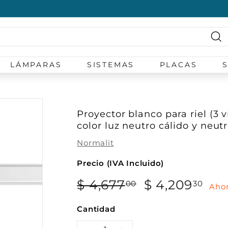
diapositivas
pausa
Bu
LÁMPARAS
SISTEMAS
PLACAS
Proyector blanco para riel (3 
color luz neutro cálido y neut
Normalit
Precio (IVA Incluido)
Precio
Precio
$ 4,677
$
$ 4,209
$
00
30
Ahor
habitual
de
4,677.00
4,2
oferta
Cantidad