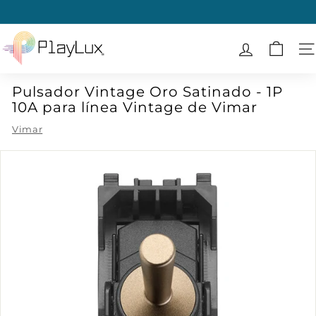
Ir
directamente
diapositivas
al
P
pausa
contenido
l
N
a
Pulsador Vintage Oro Satinado - 1P
y
10A para línea Vintage de Vimar
L
u
Vimar
x