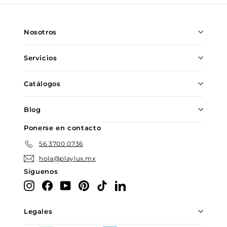
nuestra
lista
de
Nosotros
correo
Servicios
Catálogos
Blog
Ponerse en contacto
56 3700 0736
hola@playlux.mx
Síguenos
Instagram
Facebook
YouTube
Pinterest
TikTok
LinkedIn
Legales