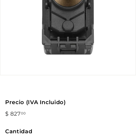
Precio (IVA Incluido)
Precio
$ 827
$
00
habitual
827.00
Cantidad