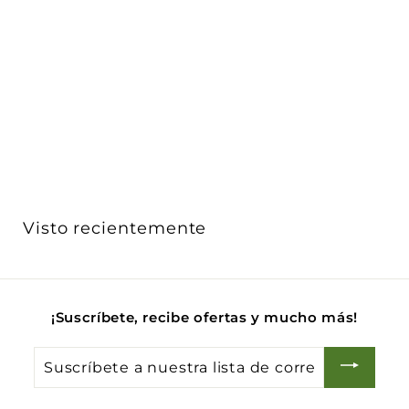
Pulsador Vintage Oro Satinado - 1P 10A para línea
Vint...
Vimar
$ 827
$
00
8
2
7
.
0
Visto recientemente
0
¡Suscríbete, recibe ofertas y mucho más!
Suscríbete
a