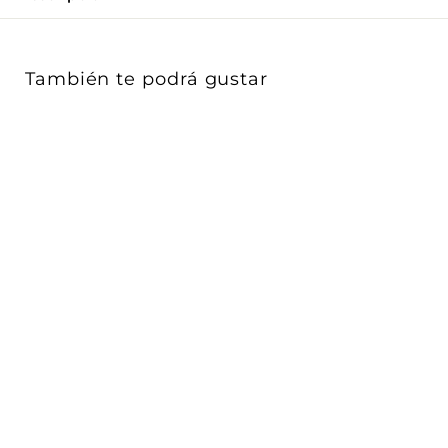
Γ
También te podrá gustar
Pulsador Vintage Oro
Satinado - 1P 10A para
línea Vint...
Vimar
$ 827
$
00
8
2