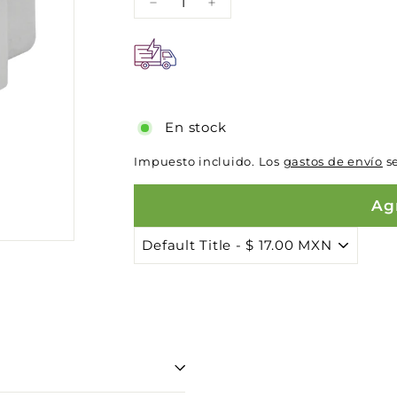
−
+
En stock
Impuesto incluido. Los
gastos de envío
se
Agr