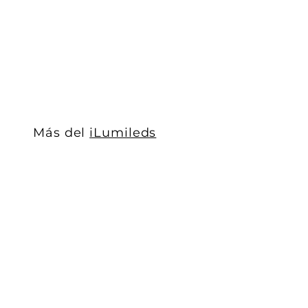
iLumileds
$ 17
$
00
1
7
.
0
0
Más del
iLumileds