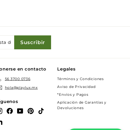
Suscribir
onerse en contacto
Legales
Términos y Condiciones
56 3700 0736
Aviso de Privacidad
hola@playlux.mx
*Envíos y Pagos
íguenos
Aplicación de Garantías y
Devoluciones
Instagram
Facebook
YouTube
Pinterest
TikTok
LinkedIn