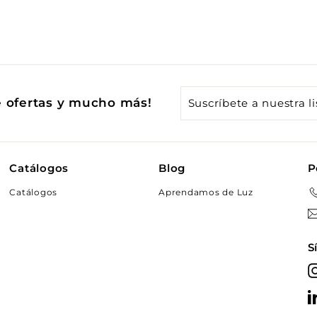
Suscríbete
e ofertas y mucho más!
a
nuestra
lista
Catálogos
Blog
P
de
Catálogos
Aprendamos de Luz
correo
S