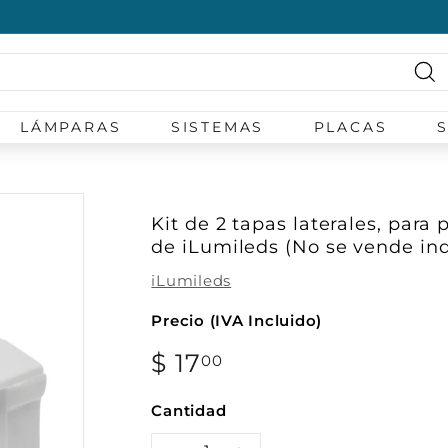
diapositivas
pausa
Bu
LÁMPARAS
SISTEMAS
PLACAS
Kit de 2 tapas laterales, para
de iLumileds (No se vende ind
iLumileds
Precio (IVA Incluido)
Precio
$ 17
$
00
habitual
17.00
Cantidad