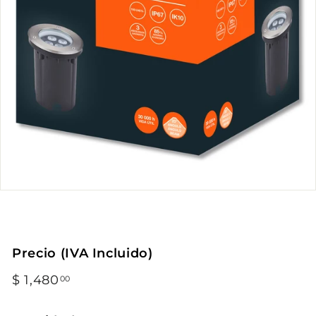
Precio (IVA Incluido)
Precio
$ 1,480
$
00
habitual
1,480.00