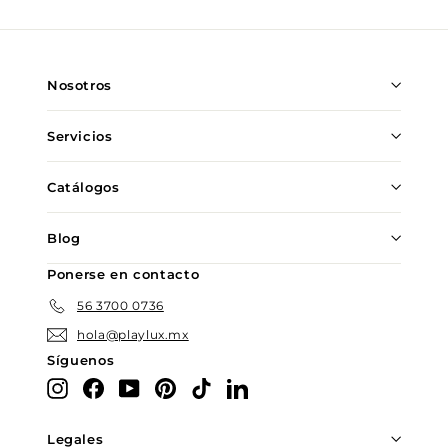
nuestra
lista
de
Nosotros
correo
Servicios
Catálogos
Blog
Ponerse en contacto
56 3700 0736
hola@playlux.mx
Síguenos
Instagram
Facebook
YouTube
Pinterest
TikTok
LinkedIn
Legales