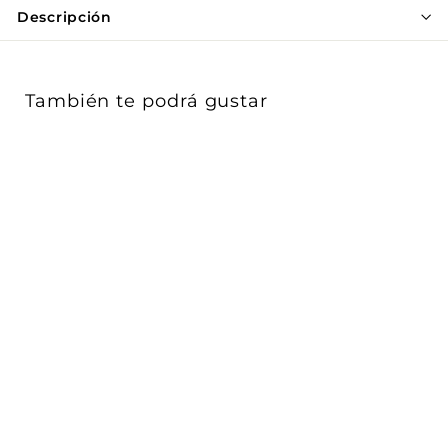
Γ
Descripción
También te podrá gustar
Uplight 9W 20° 100-
240V neutro cálido
(3000K) o neutro...
Ledvance
$ 1,480
$
00
1