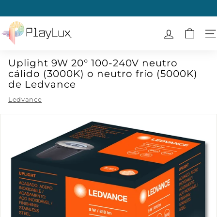
Ir
directamente
diapositivas
al
P
pausa
contenido
l
N
a
Uplight 9W 20° 100-240V neutro
y
cálido (3000K) o neutro frío (5000K)
L
de Ledvance
u
Ledvance
x