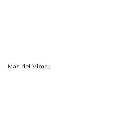
Tech (Aluminio) línea
Arké de Vimar
Vimar
$ 203
D
00
De
e
$
2
0
3
Más del
Vimar
.
0
0