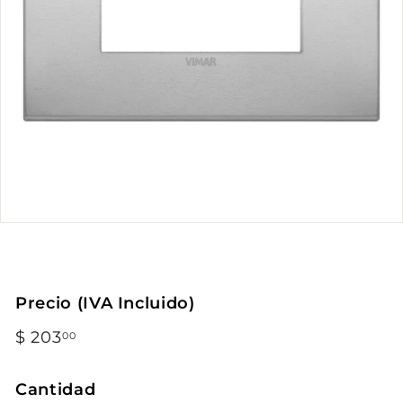
Precio (IVA Incluido)
Precio
$ 203
$
00
habitual
203.00
Cantidad