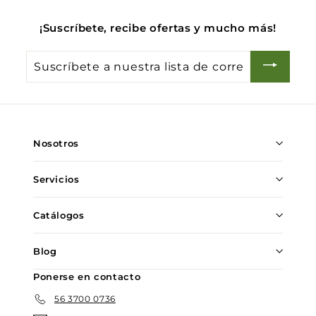
0
¡Suscríbete, recibe ofertas y mucho más!
Suscríbete
a
nuestra
lista
de
Nosotros
correo
Servicios
Catálogos
Blog
Ponerse en contacto
56 3700 0736