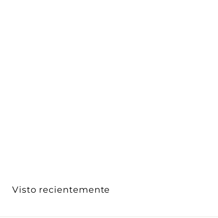
Placas Aluminio Alu-Tech (Aluminio) línea Arké de
Vimar
Vimar
$ 203
D
00
De
e
$
2
0
3
Visto recientemente
.
0