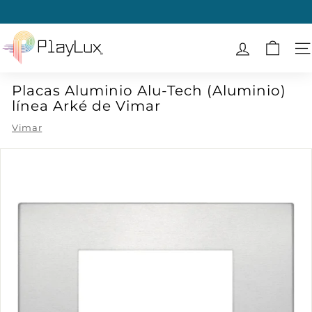
Ir
directamente
diapositivas
al
P
pausa
contenido
l
N
a
Placas Aluminio Alu-Tech (Aluminio)
y
línea Arké de Vimar
L
u
Vimar
x