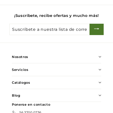
.
0
¡Suscríbete, recibe ofertas y mucho más!
0
Suscríbete
a
nuestra
lista
de
Nosotros
correo
Servicios
Catálogos
Blog
Ponerse en contacto
56 3700 0736