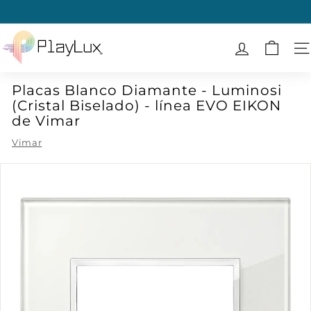
Ir
directamente
diapositivas
al
P
pausa
contenido
l
N
a
Placas Blanco Diamante - Luminosi
y
(Cristal Biselado) - línea EVO EIKON
L
de Vimar
u
Vimar
x