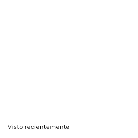
Placas Blanco Diamante - Luminosi (Cristal Biselado)
-...
Vimar
$ 1,572
D
00
De
e
$
1
,
5
Visto recientemente
7
2