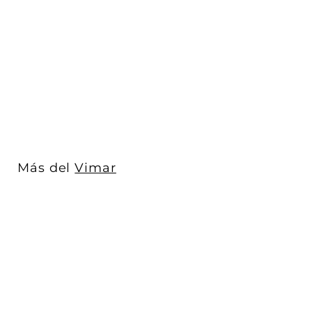
Placas Blanco
Diamante - Luminosi
(Cristal Biselado) -...
Vimar
$ 1,572
D
00
De
e
$
1
,
5
Más del
Vimar
7
2
.
0
0