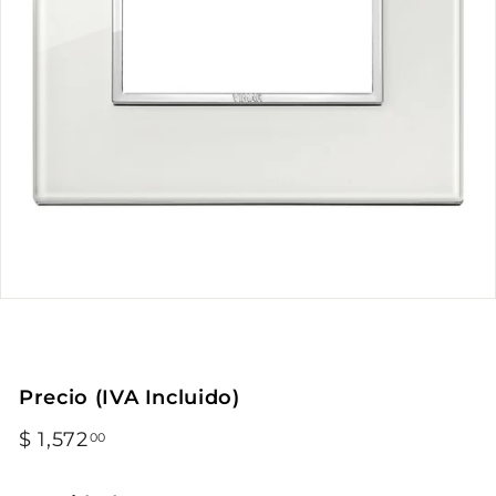
Precio (IVA Incluido)
Precio
$ 1,572
$
00
habitual
1,572.00