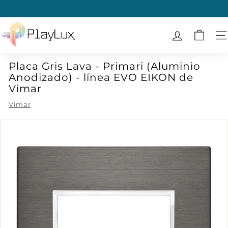
Ir
directamente
diapositivas
al
P
pausa
contenido
l
N
a
Placa Gris Lava - Primari (Aluminio
y
Anodizado) - línea EVO EIKON de
L
Vimar
u
Vimar
x