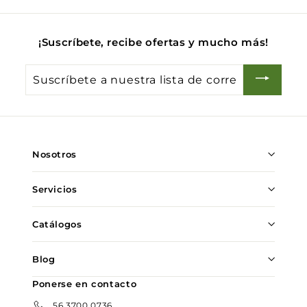
0
¡Suscríbete, recibe ofertas y mucho más!
Suscríbete
a
nuestra
lista
de
Nosotros
correo
Servicios
Catálogos
Blog
Ponerse en contacto
56 3700 0736