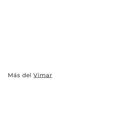
Placa Gris Lava -
Primari (Aluminio
Anodizado) - línea...
Vimar
$ 860
D
00
De
e
$
8
6
0
Más del
Vimar
.
0
0