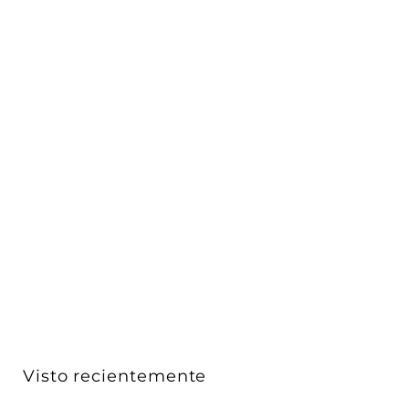
Placa Gris Lava - Primari (Aluminio Anodizado) -
línea...
Vimar
$ 860
D
00
De
e
$
8
6
0
Visto recientemente
.
0