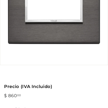
Precio (IVA Incluido)
Precio
$ 860
$
00
habitual
860.00